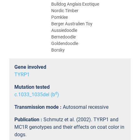
Bulldog Anglais Exotique
Nordic Timber
Pomklee
Berger Australien Toy
Aussiedoodle
Bernedoodle
Goldendoodle
Borsky
Gene involved
TYRP1
Mutation tested
d
c.1033_1035del (b
)
Transmission mode :
Autosomal recessive
Publication :
Schmutz et al. (2002). TYRP1 and
MC1R genotypes and their effects on coat color in
dogs.