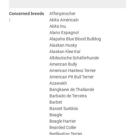
Concerned breeds
Affenpinscher
:
Akita Américain
Akita Inu
Alano Espagnol
Alapaha Blue Blood Bulldog
Alaskan Husky
Alaskan Klee Kaï
Altdeutsche Schäferhunde
American Bully
American Hairless Terrier
American Pit Bull Terrier
Azawakh
Bangkaew de Thaïlande
Barbado de Terceira
Barbet
Basset Suédois
Beagle
Beagle Harrier
Bearded Collie
Bedlington Terrier