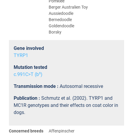
Pomklee
Berger Australien Toy
Aussiedoodle
Bernedoodle
Goldendoodle
Borsky
Gene involved
TYRP1
Mutation tested
s
c.991C>T (b
)
Transmission mode :
Autosomal recessive
Publication :
Schmutz et al. (2002). TYRP1 and
MC1R genotypes and their effects on coat color in
dogs.
Concerned breeds
Affenpinscher