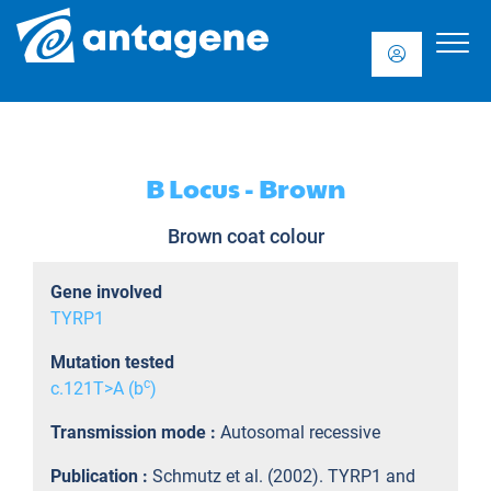
B Locus - Brown
Brown coat colour
Gene involved
TYRP1
Mutation tested
c
c.121T>A (b
)
Transmission mode :
Autosomal recessive
Publication :
Schmutz et al. (2002). TYRP1 and