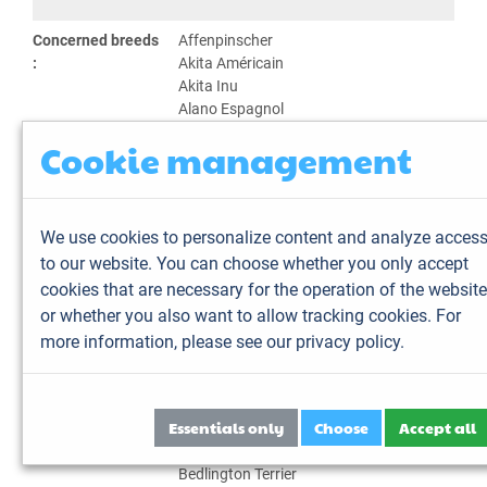
Concerned breeds
Affenpinscher
:
Akita Américain
Akita Inu
Alano Espagnol
Alapaha Blue Blood Bulldog
Cookie management
Alaskan Husky
Alaskan Klee Kaï
Altdeutsche Schäferhunde
American Bully
We use cookies to personalize content and analyze acces
American Hairless Terrier
to our website. You can choose whether you only accept
American Pit Bull Terrier
cookies that are necessary for the operation of the website
Azawakh
or whether you also want to allow tracking cookies. For
Bangkaew de Thaïlande
Barbado de Terceira
more information,
please see our privacy policy.
Barbet
Basset Suédois
Beagle
Essentials only
Choose
Accept all
Beagle Harrier
Bearded Collie
Bedlington Terrier