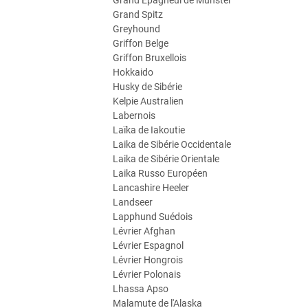
Grand Epagneul de Münster
Grand Spitz
Greyhound
Griffon Belge
Griffon Bruxellois
Hokkaido
Husky de Sibérie
Kelpie Australien
Labernois
Laïka de Iakoutie
Laika de Sibérie Occidentale
Laika de Sibérie Orientale
Laika Russo Européen
Lancashire Heeler
Landseer
Lapphund Suédois
Lévrier Afghan
Lévrier Espagnol
Lévrier Hongrois
Lévrier Polonais
Lhassa Apso
Malamute de l'Alaska