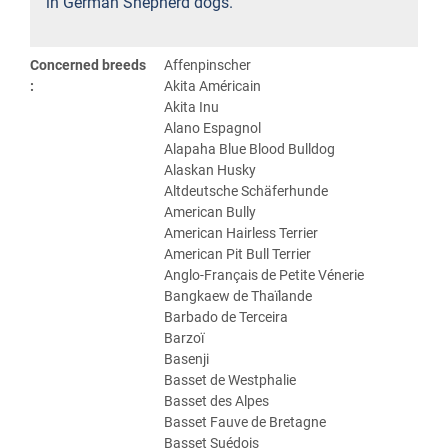
in German Shepherd dogs.
Concerned breeds
Affenpinscher
:
Akita Américain
Akita Inu
Alano Espagnol
Alapaha Blue Blood Bulldog
Alaskan Husky
Altdeutsche Schäferhunde
American Bully
American Hairless Terrier
American Pit Bull Terrier
Anglo-Français de Petite Vénerie
Bangkaew de Thaïlande
Barbado de Terceira
Barzoï
Basenji
Basset de Westphalie
Basset des Alpes
Basset Fauve de Bretagne
Basset Suédois