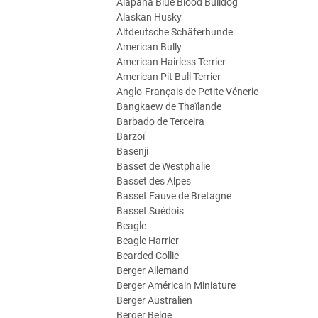
Alapaha Blue Blood Bulldog
Alaskan Husky
Altdeutsche Schäferhunde
American Bully
American Hairless Terrier
American Pit Bull Terrier
Anglo-Français de Petite Vénerie
Bangkaew de Thaïlande
Barbado de Terceira
Barzoï
Basenji
Basset de Westphalie
Basset des Alpes
Basset Fauve de Bretagne
Basset Suédois
Beagle
Beagle Harrier
Bearded Collie
Berger Allemand
Berger Américain Miniature
Berger Australien
Berger Belge