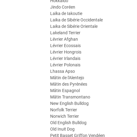
Hokkaido
Jindo Coréen
Laïka de Iakoutie
Laika de Sibérie Occidentale
Laika de Sibérie Orientale
Lakeland Terrier
Lévrier Afghan
Lévrier Ecossais
Lévrier Hongrois
Lévrier Irlandais
Lévrier Polonais
Lhassa Apso
Mâtin de l'Alentejo
Mâtin des Pyrénées
Mâtin Espagnol
Mâtin Transmontano
New English Bulldog
Norfolk Terrier
Norwich Terrier
Old English Bulldog
Old Inuit Dog
Petit Basset Griffon Vendéen