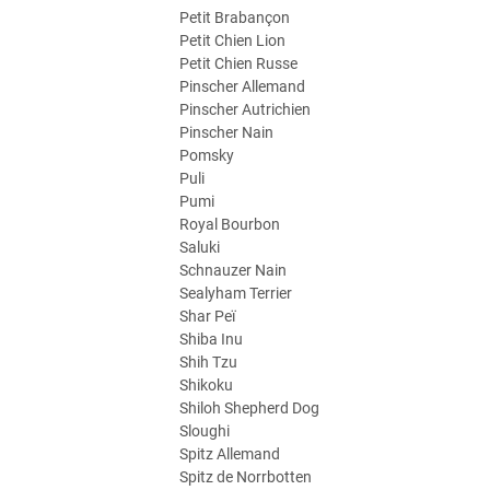
Petit Brabançon
Petit Chien Lion
Petit Chien Russe
Pinscher Allemand
Pinscher Autrichien
Pinscher Nain
Pomsky
Puli
Pumi
Royal Bourbon
Saluki
Schnauzer Nain
Sealyham Terrier
Shar Peï
Shiba Inu
Shih Tzu
Shikoku
Shiloh Shepherd Dog
Sloughi
Spitz Allemand
Spitz de Norrbotten