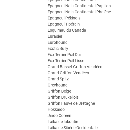
Epagneul Nain Continental Papillon
Epagneul Nain Continental Phalène
Epagneul Pékinois
Epagneul Tibétain
Esquimau du Canada
Eurasier
Eurohound
Exotic Bully
Fox Terrier Poil Dur
Fox Terrier Poil Lisse
Grand Basset Griffon Vendéen
Grand Griffon Vendéen
Grand Spitz
Greyhound
Griffon Belge
Griffon Bruxellois
Griffon Fauve de Bretagne
Hokkaido
Jindo Coréen
Laïka de Iakoutie
Laika de Sibérie Occidentale