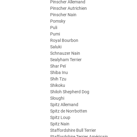
Pinscher Allemand
Pinscher Autrichien
Pinscher Nain
Pomsky
Puli
Pumi
Royal Bourbon
Saluki
Schnauzer Nain
Sealyham Terrier
Shar Peï
Shiba Inu
Shih Tzu
Shikoku
Shiloh Shepherd Dog
Sloughi
Spitz Allemand
Spitz de Norrbotten
Spitz Loup
Spitz Nain
Staffordshire Bull Terrier
Staffordshire Terrier Américain