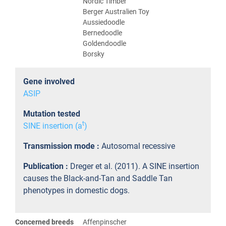
Nordic Timber
Berger Australien Toy
Aussiedoodle
Bernedoodle
Goldendoodle
Borsky
Gene involved
ASIP
Mutation tested
t
SINE insertion (a
)
Transmission mode :
Autosomal recessive
Publication :
Dreger et al. (2011). A SINE insertion
causes the Black-and-Tan and Saddle Tan
phenotypes in domestic dogs.
Concerned breeds
Affenpinscher