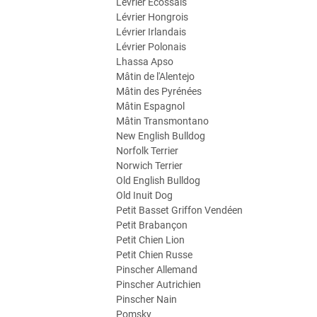
Lévrier Ecossais
Lévrier Hongrois
Lévrier Irlandais
Lévrier Polonais
Lhassa Apso
Mâtin de l'Alentejo
Mâtin des Pyrénées
Mâtin Espagnol
Mâtin Transmontano
New English Bulldog
Norfolk Terrier
Norwich Terrier
Old English Bulldog
Old Inuit Dog
Petit Basset Griffon Vendéen
Petit Brabançon
Petit Chien Lion
Petit Chien Russe
Pinscher Allemand
Pinscher Autrichien
Pinscher Nain
Pomsky