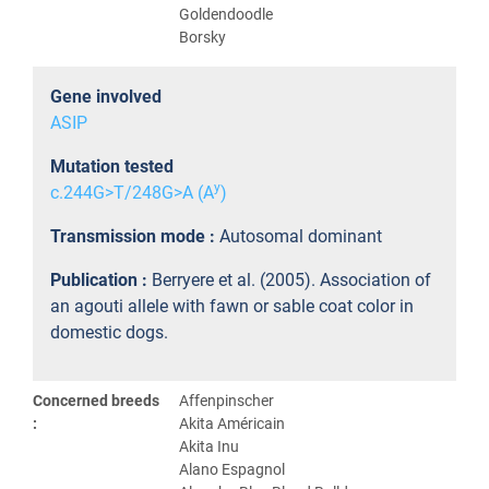
Goldendoodle
Borsky
Gene involved
ASIP
Mutation tested
y
c.244G>T/248G>A (A
)
Transmission mode :
Autosomal dominant
Publication :
Berryere et al. (2005). Association of
an agouti allele with fawn or sable coat color in
domestic dogs.
Concerned breeds
Affenpinscher
:
Akita Américain
Akita Inu
Alano Espagnol