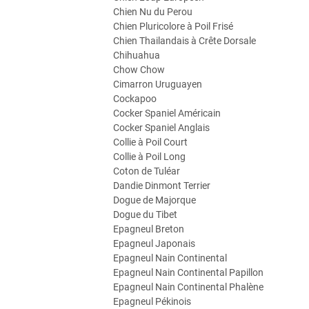
Chien Nu du Perou
Chien Pluricolore à Poil Frisé
Chien Thailandais à Crête Dorsale
Chihuahua
Chow Chow
Cimarron Uruguayen
Cockapoo
Cocker Spaniel Américain
Cocker Spaniel Anglais
Collie à Poil Court
Collie à Poil Long
Coton de Tuléar
Dandie Dinmont Terrier
Dogue de Majorque
Dogue du Tibet
Epagneul Breton
Epagneul Japonais
Epagneul Nain Continental
Epagneul Nain Continental Papillon
Epagneul Nain Continental Phalène
Epagneul Pékinois