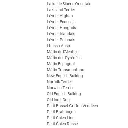
Laika de Sibérie Orientale
Lakeland Terrier
Lévrier Afghan
Lévrier Ecossais
Lévrier Hongrois
Lévrier Irlandais
Lévrier Polonais
Lhassa Apso
Mâtin de l'Alentejo
Mâtin des Pyrénées
Mâtin Espagnol
Mâtin Transmontano
New English Bulldog
Norfolk Terrier
Norwich Terrier
Old English Bulldog
Old Inuit Dog
Petit Basset Griffon Vendéen
Petit Brabançon
Petit Chien Lion
Petit Chien Russe