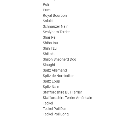
Puli
Pumi
Royal Bourbon
Saluki
Schnauzer Nain
Sealyham Terrier
Shar Peï
Shiba Inu
Shih Tzu
Shikoku
Shiloh Shepherd Dog
Sloughi
Spitz Allemand
Spitz de Norrbotten
Spitz Loup
Spitz Nain
Staffordshire Bull Terrier
Staffordshire Terrier Américain
Teckel
Teckel Poil Dur
Teckel Poil Long