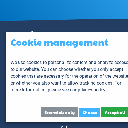
Cookie management
We use cookies to personalize content and analyze acces
to our website. You can choose whether you only accept
Contact us
cookies that are necessary for the operation of the website
or whether you also want to allow tracking cookies. For
6 allée du Levant
CS 60001
more information,
please see our privacy policy.
69890 La Tour de Salvagny
France
Send us an email
Our services
Essentials only
Choose
Accept all
Dog
Cat