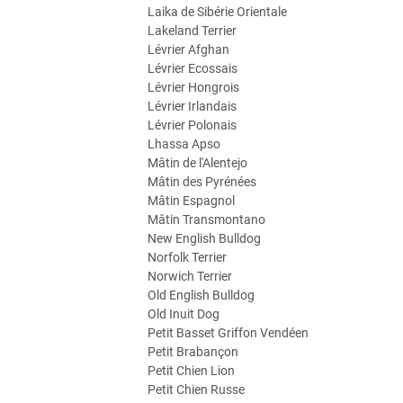
Laika de Sibérie Orientale
Lakeland Terrier
Lévrier Afghan
Lévrier Ecossais
Lévrier Hongrois
Lévrier Irlandais
Lévrier Polonais
Lhassa Apso
Mâtin de l'Alentejo
Mâtin des Pyrénées
Mâtin Espagnol
Mâtin Transmontano
New English Bulldog
Norfolk Terrier
Norwich Terrier
Old English Bulldog
Old Inuit Dog
Petit Basset Griffon Vendéen
Petit Brabançon
Petit Chien Lion
Petit Chien Russe