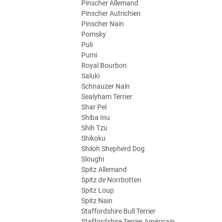
Pinscher Allemand
Pinscher Autrichien
Pinscher Nain
Pomsky
Puli
Pumi
Royal Bourbon
Saluki
Schnauzer Nain
Sealyham Terrier
Shar Peï
Shiba Inu
Shih Tzu
Shikoku
Shiloh Shepherd Dog
Sloughi
Spitz Allemand
Spitz de Norrbotten
Spitz Loup
Spitz Nain
Staffordshire Bull Terrier
Staffordshire Terrier Américain