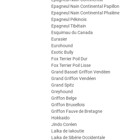
Epagneul Nain Continental Papillon
Epagneul Nain Continental Phalène
Epagneul Pékinois
Epagneul Tibétain
Esquimau du Canada
Eurasier
Eurohound
Exotic Bully
Fox Terrier Poil Dur
Fox Terrier Poil Lisse
Grand Basset Griffon Vendéen
Grand Griffon Vendéen
Grand Spitz
Greyhound
Griffon Belge
Griffon Bruxellois
Griffon Fauve de Bretagne
Hokkaido
Jindo Coréen
Laïka de Iakoutie
Laika de Sibérie Occidentale