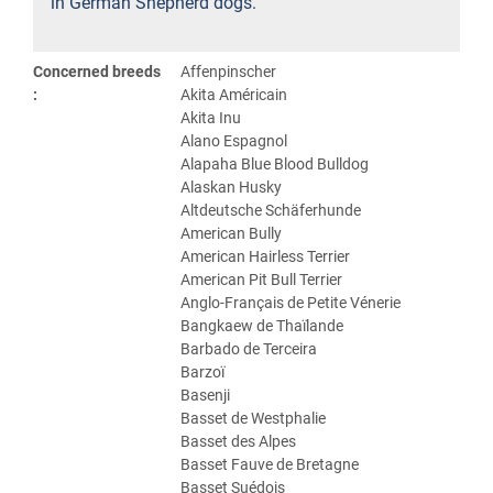
in German Shepherd dogs.
Concerned breeds
Affenpinscher
:
Akita Américain
Akita Inu
Alano Espagnol
Alapaha Blue Blood Bulldog
Alaskan Husky
Altdeutsche Schäferhunde
American Bully
American Hairless Terrier
American Pit Bull Terrier
Anglo-Français de Petite Vénerie
Bangkaew de Thaïlande
Barbado de Terceira
Barzoï
Basenji
Basset de Westphalie
Basset des Alpes
Basset Fauve de Bretagne
Basset Suédois