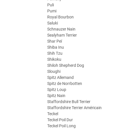
Puli
Pumi
Royal Bourbon
Saluki
Schnauzer Nain
Sealyham Terrier
Shar Peï
Shiba Inu
Shih Tzu
Shikoku
Shiloh Shepherd Dog
Sloughi
Spitz Allemand
Spitz de Norrbotten
Spitz Loup
Spitz Nain
Staffordshire Bull Terrier
Staffordshire Terrier Américain
Teckel
Teckel Poil Dur
Teckel Poil Long