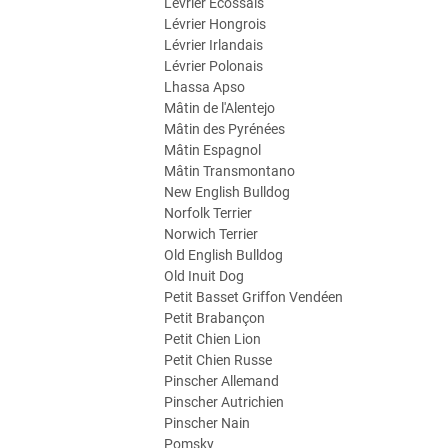
Lévrier Ecossais
Lévrier Hongrois
Lévrier Irlandais
Lévrier Polonais
Lhassa Apso
Mâtin de l'Alentejo
Mâtin des Pyrénées
Mâtin Espagnol
Mâtin Transmontano
New English Bulldog
Norfolk Terrier
Norwich Terrier
Old English Bulldog
Old Inuit Dog
Petit Basset Griffon Vendéen
Petit Brabançon
Petit Chien Lion
Petit Chien Russe
Pinscher Allemand
Pinscher Autrichien
Pinscher Nain
Pomsky