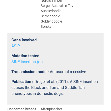
Nordic Timber
Berger Australien Toy
Aussiedoodle
Bernedoodle
Goldendoodle
Borsky
Gene involved
ASIP
Mutation tested
t
SINE insertion (a
)
Transmission mode :
Autosomal recessive
Publication :
Dreger et al. (2011). A SINE insertion
causes the Black-and-Tan and Saddle Tan
phenotypes in domestic dogs.
Concerned breeds
Affenpinscher