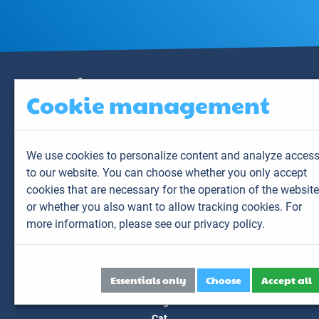
Cookie management
We use cookies to personalize content and analyze acces
to our website. You can choose whether you only accept
Contact us
cookies that are necessary for the operation of the website
or whether you also want to allow tracking cookies. For
6 allée du Levant
CS 60001
more information,
please see our privacy policy.
69890 La Tour de Salvagny
France
Send us an email
Our services
Essentials only
Choose
Accept all
Dog
Cat