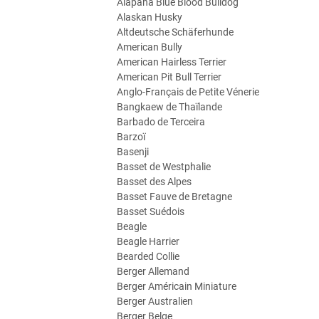
Alapaha Blue Blood Bulldog
Alaskan Husky
Altdeutsche Schäferhunde
American Bully
American Hairless Terrier
American Pit Bull Terrier
Anglo-Français de Petite Vénerie
Bangkaew de Thaïlande
Barbado de Terceira
Barzoï
Basenji
Basset de Westphalie
Basset des Alpes
Basset Fauve de Bretagne
Basset Suédois
Beagle
Beagle Harrier
Bearded Collie
Berger Allemand
Berger Américain Miniature
Berger Australien
Berger Belge