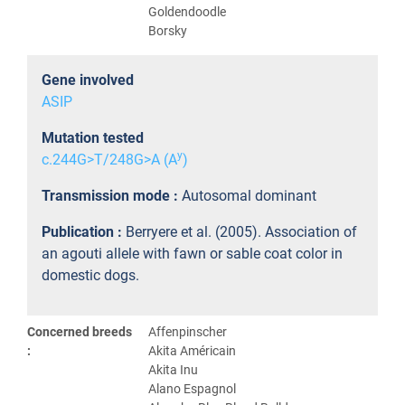
Goldendoodle
Borsky
Gene involved
ASIP
Mutation tested
y
c.244G>T/248G>A (A
)
Transmission mode :
Autosomal dominant
Publication :
Berryere et al. (2005). Association of
an agouti allele with fawn or sable coat color in
domestic dogs.
Concerned breeds
Affenpinscher
:
Akita Américain
Akita Inu
Alano Espagnol