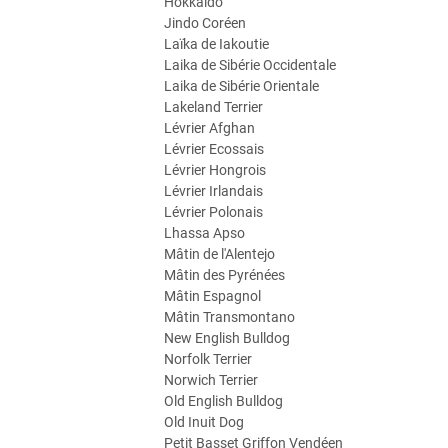
Hokkaido
Jindo Coréen
Laïka de Iakoutie
Laika de Sibérie Occidentale
Laika de Sibérie Orientale
Lakeland Terrier
Lévrier Afghan
Lévrier Ecossais
Lévrier Hongrois
Lévrier Irlandais
Lévrier Polonais
Lhassa Apso
Mâtin de l'Alentejo
Mâtin des Pyrénées
Mâtin Espagnol
Mâtin Transmontano
New English Bulldog
Norfolk Terrier
Norwich Terrier
Old English Bulldog
Old Inuit Dog
Petit Basset Griffon Vendéen