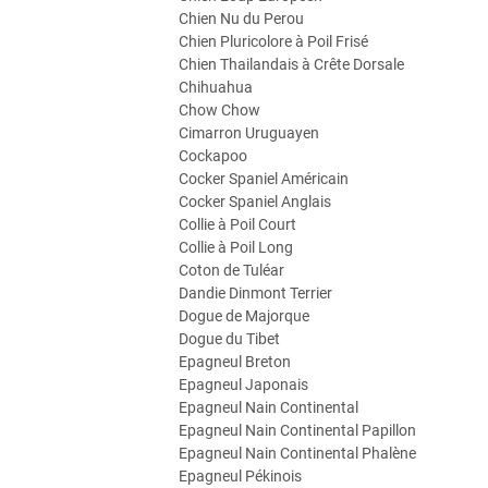
Chien Nu du Perou
Chien Pluricolore à Poil Frisé
Chien Thailandais à Crête Dorsale
Chihuahua
Chow Chow
Cimarron Uruguayen
Cockapoo
Cocker Spaniel Américain
Cocker Spaniel Anglais
Collie à Poil Court
Collie à Poil Long
Coton de Tuléar
Dandie Dinmont Terrier
Dogue de Majorque
Dogue du Tibet
Epagneul Breton
Epagneul Japonais
Epagneul Nain Continental
Epagneul Nain Continental Papillon
Epagneul Nain Continental Phalène
Epagneul Pékinois