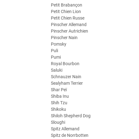
Petit Brabançon
Petit Chien Lion
Petit Chien Russe
Pinscher Allemand
Pinscher Autrichien
Pinscher Nain
Pomsky
Puli
Pumi
Royal Bourbon
Saluki
Schnauzer Nain
Sealyham Terrier
Shar Peï
Shiba Inu
Shih Tzu
Shikoku
Shiloh Shepherd Dog
Sloughi
Spitz Allemand
Spitz de Norrbotten