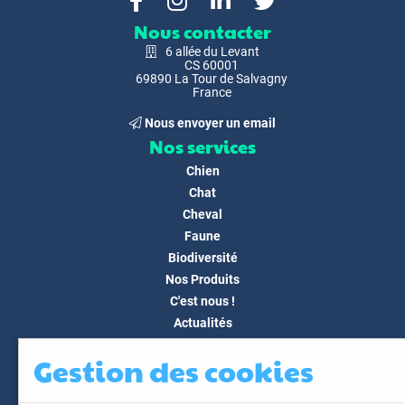
Nous contacter
6 allée du Levant
CS 60001
69890 La Tour de Salvagny
France
Nous envoyer un email
Nos services
Chien
Chat
Cheval
Faune
Biodiversité
Nos Produits
C'est nous !
Actualités
Docs & Médias
Gestion des cookies
FAQ
Contact