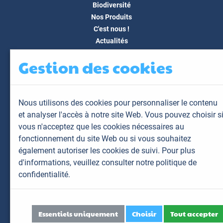
Biodiversité
Nos Produits
C'est nous !
Actualités
Docs & Médias
Gestion des cookies
FAQ
Contact
Espace client
Nous utilisons des cookies pour personnaliser le contenu
Mon espace
et analyser l'accès à notre site Web. Vous pouvez choisir s
Mes animaux
vous n'acceptez que les cookies nécessaires au
Mes résultats
fonctionnement du site Web ou si vous souhaitez
Mes commandes
également autoriser les cookies de suivi. Pour plus
Mes factures
d'informations,
veuillez consulter notre politique de
confidentialité.
Plan du site
Mentions légales
Données personnelles
Essentiels uniquement
Choisir
Tout accepter