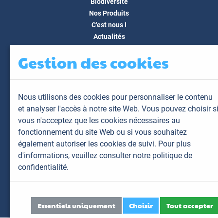
Biodiversité
Nos Produits
C'est nous !
Actualités
Docs & Médias
Gestion des cookies
FAQ
Contact
Espace client
Nous utilisons des cookies pour personnaliser le contenu
Mon espace
et analyser l'accès à notre site Web. Vous pouvez choisir s
Mes animaux
vous n'acceptez que les cookies nécessaires au
Mes résultats
fonctionnement du site Web ou si vous souhaitez
Mes commandes
également autoriser les cookies de suivi. Pour plus
Mes factures
d'informations,
veuillez consulter notre politique de
confidentialité.
Plan du site
Mentions légales
Données personnelles
Essentiels uniquement
Choisir
Tout accepter