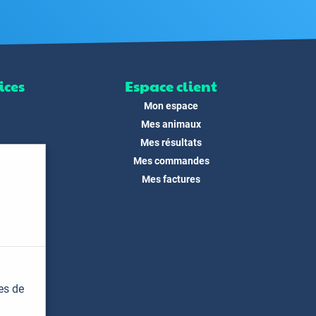
ices
Espace client
Mon espace
Mes animaux
Mes résultats
Mes commandes
ité
Mes factures
its
 !
és
dias
es de
t