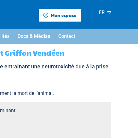
FR
Mon espace
lités
Docs & Médias
Contact
t Griffon Vendéen
 entrainant une neurotoxicité due à la prise
ement la mort de l’animal.
minant