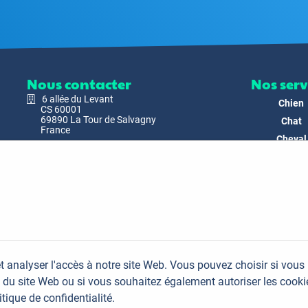
Nous contacter
Nos serv
6 allée du Levant
Chien
CS 60001
69890 La Tour de Salvagny
Chat
France
Cheval
Nous envoyer un email
Faune
Biodivers
Nos Produ
C'est nous
Actualit
Docs & Mé
t analyser l'accès à notre site Web. Vous pouvez choisir si vous
FAQ
du site Web ou si vous souhaitez également autoriser les cooki
Contac
itique de confidentialité.