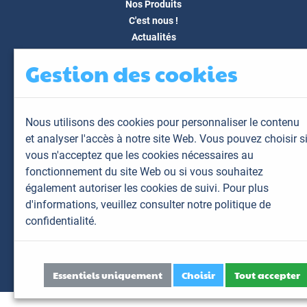
Nos Produits
C'est nous !
Actualités
Docs & Médias
Gestion des cookies
FAQ
Contact
Espace client
Nous utilisons des cookies pour personnaliser le contenu
Mon espace
et analyser l'accès à notre site Web. Vous pouvez choisir s
Mes animaux
vous n'acceptez que les cookies nécessaires au
Mes résultats
fonctionnement du site Web ou si vous souhaitez
Mes commandes
également autoriser les cookies de suivi. Pour plus
Mes factures
d'informations,
veuillez consulter notre politique de
confidentialité.
Plan du site
Mentions légales
Données personnelles
Essentiels uniquement
Choisir
Tout accepter