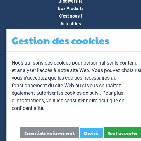
Biodiversité
Nos Produits
C'est nous !
Actualités
Docs & Médias
Gestion des cookies
FAQ
Contact
Espace client
Nous utilisons des cookies pour personnaliser le contenu
Mon espace
et analyser l'accès à notre site Web. Vous pouvez choisir s
Mes animaux
vous n'acceptez que les cookies nécessaires au
Mes résultats
fonctionnement du site Web ou si vous souhaitez
Mes commandes
également autoriser les cookies de suivi. Pour plus
Mes factures
d'informations,
veuillez consulter notre politique de
confidentialité.
Plan du site
Mentions légales
Données personnelles
Essentiels uniquement
Choisir
Tout accepter