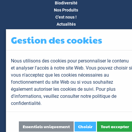
Biodiversité
Nos Produits
C'est nous !
Actualités
Docs & Médias
Gestion des cookies
FAQ
Contact
Espace client
Nous utilisons des cookies pour personnaliser le contenu
Mon espace
et analyser l'accès à notre site Web. Vous pouvez choisir s
Mes animaux
vous n'acceptez que les cookies nécessaires au
Mes résultats
fonctionnement du site Web ou si vous souhaitez
Mes commandes
également autoriser les cookies de suivi. Pour plus
Mes factures
d'informations,
veuillez consulter notre politique de
confidentialité.
Plan du site
Mentions légales
Données personnelles
Essentiels uniquement
Choisir
Tout accepter