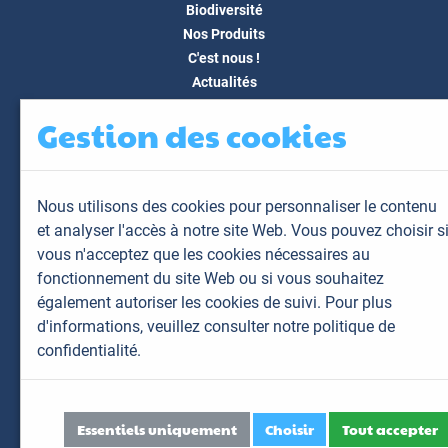
Biodiversité
Nos Produits
C'est nous !
Actualités
Docs & Médias
Gestion des cookies
FAQ
Contact
Espace client
Nous utilisons des cookies pour personnaliser le contenu
Mon espace
et analyser l'accès à notre site Web. Vous pouvez choisir s
Mes animaux
vous n'acceptez que les cookies nécessaires au
Mes résultats
fonctionnement du site Web ou si vous souhaitez
Mes commandes
également autoriser les cookies de suivi. Pour plus
Mes factures
d'informations,
veuillez consulter notre politique de
confidentialité.
Plan du site
Mentions légales
Données personnelles
Essentiels uniquement
Choisir
Tout accepter