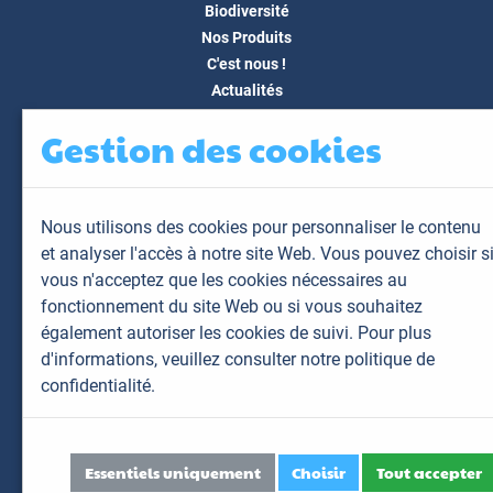
Biodiversité
Nos Produits
C'est nous !
Actualités
Docs & Médias
Gestion des cookies
FAQ
Contact
Espace client
Nous utilisons des cookies pour personnaliser le contenu
Mon espace
et analyser l'accès à notre site Web. Vous pouvez choisir s
Mes animaux
vous n'acceptez que les cookies nécessaires au
Mes résultats
fonctionnement du site Web ou si vous souhaitez
Mes commandes
également autoriser les cookies de suivi. Pour plus
Mes factures
d'informations,
veuillez consulter notre politique de
confidentialité.
Plan du site
Mentions légales
Données personnelles
Essentiels uniquement
Choisir
Tout accepter