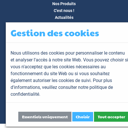
Nos Produits
C'est nous !
Actualités
Docs & Médias
Gestion des cookies
FAQ
Contact
Espace client
Nous utilisons des cookies pour personnaliser le contenu
Mon espace
et analyser l'accès à notre site Web. Vous pouvez choisir s
Mes animaux
vous n'acceptez que les cookies nécessaires au
Mes résultats
fonctionnement du site Web ou si vous souhaitez
Mes commandes
également autoriser les cookies de suivi. Pour plus
Mes factures
d'informations,
veuillez consulter notre politique de
confidentialité.
Plan du site
Mentions légales
Données personnelles
Essentiels uniquement
Choisir
Tout accepter