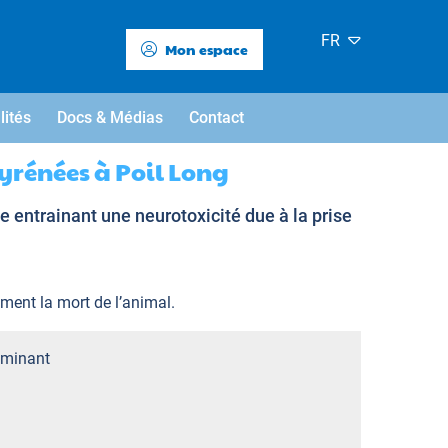
FR
Mon espace
lités
Docs & Médias
Contact
yrénées à Poil Long
 entrainant une neurotoxicité due à la prise
ement la mort de l’animal.
minant