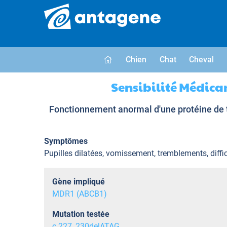
Chien
Chat
Cheval
Sensibilité Médica
Fonctionnement anormal d'une protéine de tr
Symptômes
Pupilles dilatées, vomissement, tremblements, diffi
Gène impliqué
MDR1 (ABCB1)
Mutation testée
c.227_230delATAG