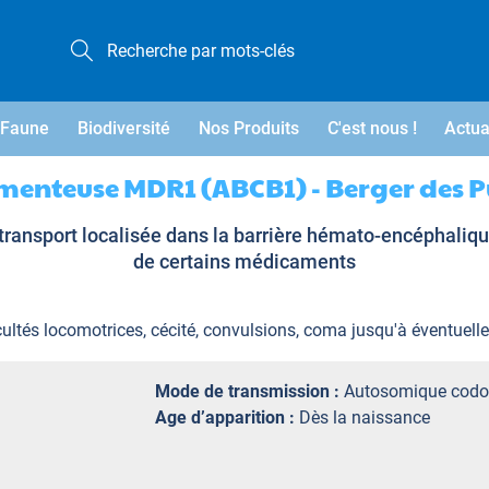
Faune
Biodiversité
Nos Produits
C'est nous !
Actua
menteuse MDR1 (ABCB1) - Berger des P
ansport localisée dans la barrière hémato-encéphalique
de certains médicaments
cultés locomotrices, cécité, convulsions, coma jusqu'à éventuell
Mode de transmission :
Autosomique codo
Age d’apparition :
Dès la naissance