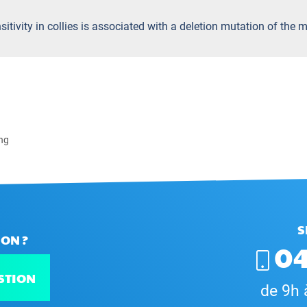
sitivity in collies is associated with a deletion mutation of the 
ong
S
ON ?
04
STION
de 9h 