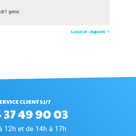
mdr1 gene.
Locus A - Agouti
ERVICE CLIENT 5J/7
 37 49 90 03
à 12h et de 14h à 17h