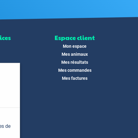
ices
Espace client
Mon espace
Mes animaux
Mes résultats
Mes commandes
ité
Mes factures
its
 !
és
dias
es de
t