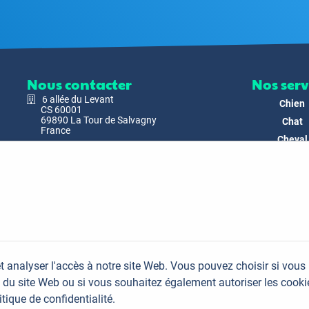
Nous contacter
Nos serv
6 allée du Levant
Chien
CS 60001
69890 La Tour de Salvagny
Chat
France
Cheval
Nous envoyer un email
Faune
Biodivers
Nos Produ
C'est nous
Actualit
Docs & Mé
t analyser l'accès à notre site Web. Vous pouvez choisir si vous
FAQ
du site Web ou si vous souhaitez également autoriser les cooki
Contac
itique de confidentialité.