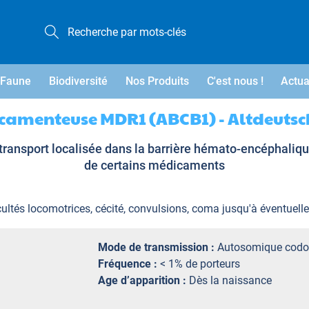
Faune
Biodiversité
Nos Produits
C'est nous !
Actua
icamenteuse MDR1 (ABCB1) - Altdeuts
ansport localisée dans la barrière hémato-encéphalique
de certains médicaments
cultés locomotrices, cécité, convulsions, coma jusqu'à éventuell
Mode de transmission :
Autosomique codo
Fréquence :
< 1% de porteurs
Age d’apparition :
Dès la naissance