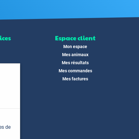
ices
Espace client
Mon espace
Mes animaux
Mes résultats
Mes commandes
ité
Mes factures
its
 !
és
dias
es de
t