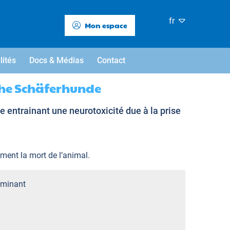
fr
Mon espace
lités
Docs & Médias
Contact
che Schäferhunde
 entrainant une neurotoxicité due à la prise
ement la mort de l’animal.
minant