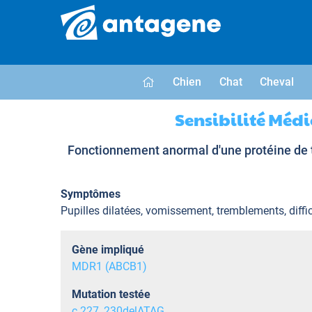
Chien
Chat
Cheval
Sensibilité Méd
Fonctionnement anormal d'une protéine de tr
Symptômes
Pupilles dilatées, vomissement, tremblements, diffi
Gène impliqué
MDR1 (ABCB1)
Mutation testée
c.227_230delATAG