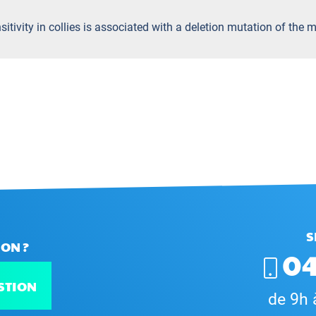
sitivity in collies is associated with a deletion mutation of the 
S
ON ?
04
STION
de 9h 