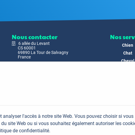
Nous contacter
Nos serv
6 allée du Levant
Chien
CS 60001
69890 La Tour de Salvagny
Chat
France
Cheval
Nous envoyer un email
Faune
Biodivers
Nos Produ
C'est nous
Actualit
Docs & Mé
t analyser l'accès à notre site Web. Vous pouvez choisir si vous
FAQ
du site Web ou si vous souhaitez également autoriser les cooki
Contac
itique de confidentialité.