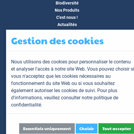
Biodiversité
Nos Produits
C'est nous !
Actualités
Docs & Médias
Gestion des cookies
FAQ
Contact
Espace client
Nous utilisons des cookies pour personnaliser le contenu
Mon espace
et analyser l'accès à notre site Web. Vous pouvez choisir s
Mes animaux
vous n'acceptez que les cookies nécessaires au
Mes résultats
fonctionnement du site Web ou si vous souhaitez
Mes commandes
également autoriser les cookies de suivi. Pour plus
Mes factures
d'informations,
veuillez consulter notre politique de
confidentialité.
Plan du site
Mentions légales
Données personnelles
Essentiels uniquement
Choisir
Tout accepter