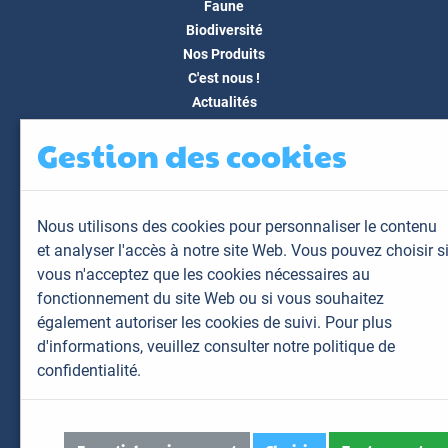
Faune
Biodiversité
Nos Produits
C'est nous !
Actualités
Docs & Médias
Gestion des cookies
FAQ
Contact
Espace client
Nous utilisons des cookies pour personnaliser le contenu
Mon espace
et analyser l'accès à notre site Web. Vous pouvez choisir s
Mes animaux
vous n'acceptez que les cookies nécessaires au
Mes résultats
fonctionnement du site Web ou si vous souhaitez
Mes commandes
également autoriser les cookies de suivi. Pour plus
Mes factures
d'informations,
veuillez consulter notre politique de
confidentialité.
Plan du site
Mentions légales
Données personnelles