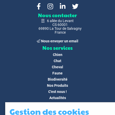
Nous contacter
6 allée du Levant
CS 60001
69890 La Tour de Salvagny
France
Nous envoyer un email
Nos services
Chien
Chat
Cheval
Faune
Biodiversité
Nos Produits
C'est nous !
Actualités
Docs & Médias
Gestion des cookies
FAQ