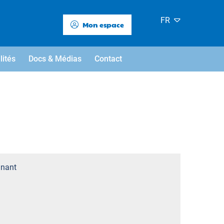
FR
Mon espace
lités
Docs & Médias
Contact
nant