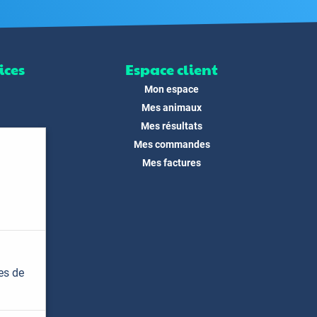
ices
Espace client
Mon espace
Mes animaux
Mes résultats
Mes commandes
ité
Mes factures
its
 !
és
dias
es de
t