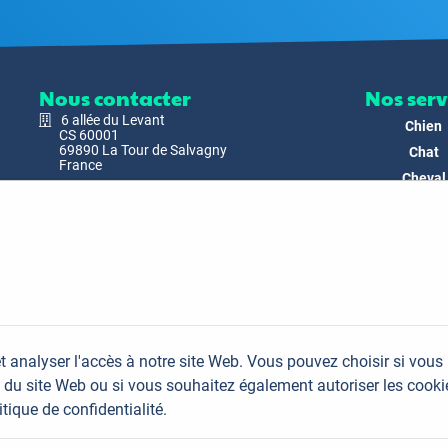
Nous contacter
Nos serv
6 allée du Levant
Chien
CS 60001
69890 La Tour de Salvagny
Chat
France
Cheval
Nous envoyer un email
Faune
Biodivers
Nos Produ
C'est nous
Actualit
Docs & Mé
t analyser l'accès à notre site Web. Vous pouvez choisir si vous
FAQ
du site Web ou si vous souhaitez également autoriser les cooki
Contac
itique de confidentialité.