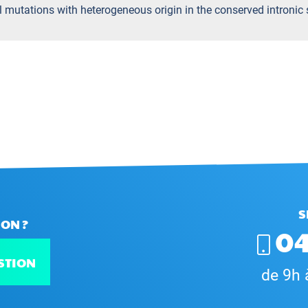
yl mutations with heterogeneous origin in the conserved intron
S
ON ?
04
STION
de 9h 