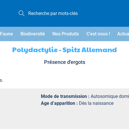
Faune
Biodiversité
Nos Produits
C'est nous !
Actua
Polydactylie - Spitz Allemand
Présence d'ergots
s.
Mode de transmission :
Autosomique domi
Age d’apparition :
Dès la naissance