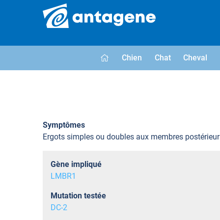
Chien
Chat
Cheval
Symptômes
Ergots simples ou doubles aux membres postérieur
Gène impliqué
LMBR1
Mutation testée
DC-2