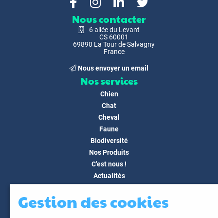
Nous contacter
6 allée du Levant
CS 60001
69890 La Tour de Salvagny
France
Nous envoyer un email
Nos services
Chien
Chat
Cheval
Faune
Biodiversité
Nos Produits
C'est nous !
Actualités
Docs & Médias
Gestion des cookies
FAQ
Contact