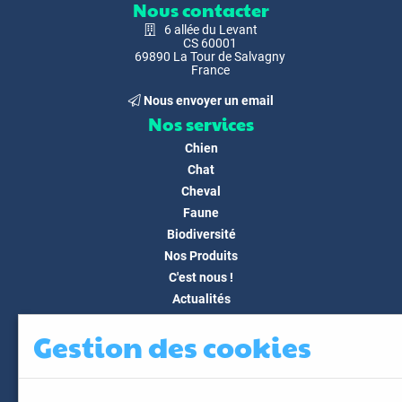
Nous contacter
6 allée du Levant
CS 60001
69890 La Tour de Salvagny
France
Nous envoyer un email
Nos services
Chien
Chat
Cheval
Faune
Biodiversité
Nos Produits
C'est nous !
Actualités
Docs & Médias
Gestion des cookies
FAQ
Contact
Espace client