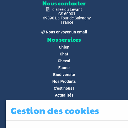
Nous contacter
6 allée du Levant
CS 60001
69890 La Tour de Salvagny
France
Nous envoyer un email
Nos services
Chien
Chat
Cheval
Faune
Biodiversité
Nos Produits
C'est nous !
Actualités
Docs & Médias
Gestion des cookies
FAQ
Contact
Espace client