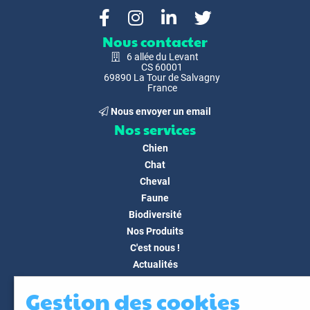
Nous contacter
6 allée du Levant
CS 60001
69890 La Tour de Salvagny
France
Nous envoyer un email
Nos services
Chien
Chat
Cheval
Faune
Biodiversité
Nos Produits
C'est nous !
Actualités
Docs & Médias
Gestion des cookies
FAQ