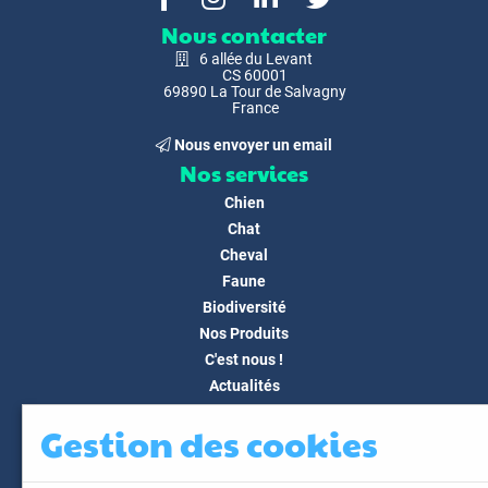
Nous contacter
6 allée du Levant
CS 60001
69890 La Tour de Salvagny
France
Nous envoyer un email
Nos services
Chien
Chat
Cheval
Faune
Biodiversité
Nos Produits
C'est nous !
Actualités
Docs & Médias
Gestion des cookies
FAQ
Contact