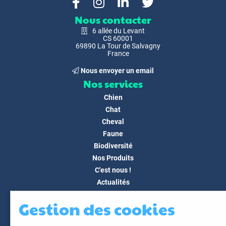
Nous contacter
6 allée du Levant
CS 60001
69890 La Tour de Salvagny
France
Nous envoyer un email
Nos services
Chien
Chat
Cheval
Faune
Biodiversité
Nos Produits
C'est nous !
Actualités
Docs & Médias
Gestion des cookies
FAQ
Contact