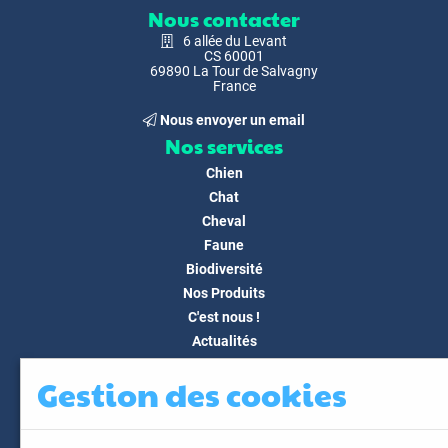
Nous contacter
6 allée du Levant
CS 60001
69890 La Tour de Salvagny
France
Nous envoyer un email
Nos services
Chien
Chat
Cheval
Faune
Biodiversité
Nos Produits
C'est nous !
Actualités
Docs & Médias
Gestion des cookies
FAQ
Contact
Espace client