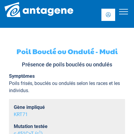
Poil Bouclé ou Ondulé - Mudi
Présence de poils bouclés ou ondulés
Symptômes
Poils frisés, bouclés ou ondulés selon les races et les
individus.
Gène impliqué
KRT71
Mutation testée
1
c.451C>T (c
)