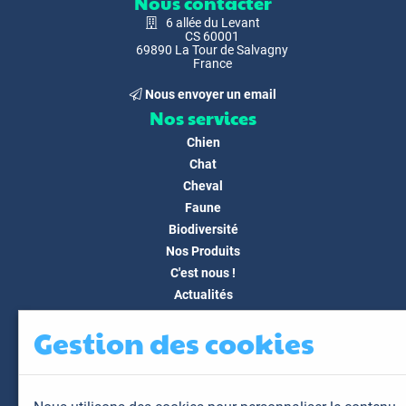
Nous contacter
6 allée du Levant
CS 60001
69890 La Tour de Salvagny
France
Nous envoyer un email
Nos services
Chien
Chat
Cheval
Faune
Biodiversité
Nos Produits
C'est nous !
Actualités
Docs & Médias
Gestion des cookies
FAQ
Contact
Espace client