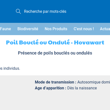
Faune
Biodiversité
Nos Produits
C'est nous !
Actua
Poil Bouclé ou Ondulé - Hovawart
Présence de poils bouclés ou ondulés
es individus.
Mode de transmission :
Autosomique domi
Age d’apparition :
Dès la naissance