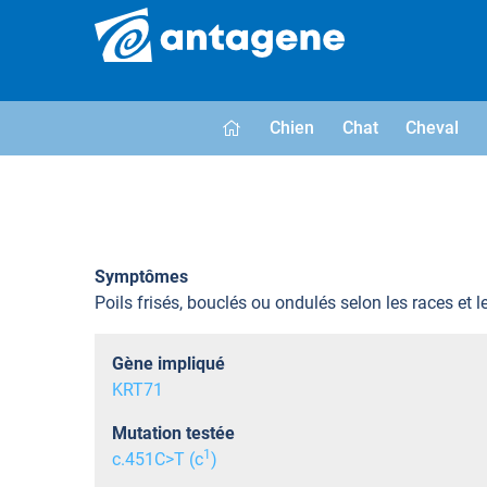
Chien
Chat
Cheval
Symptômes
Poils frisés, bouclés ou ondulés selon les races et l
Gène impliqué
KRT71
Mutation testée
1
c.451C>T (c
)