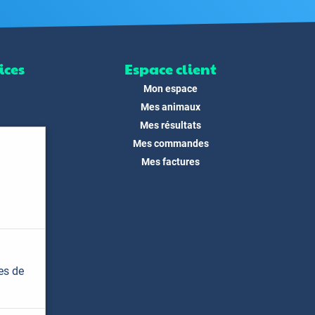
ices
Espace client
Mon espace
Mes animaux
Mes résultats
Mes commandes
ité
Mes factures
its
 !
és
dias
es de
t