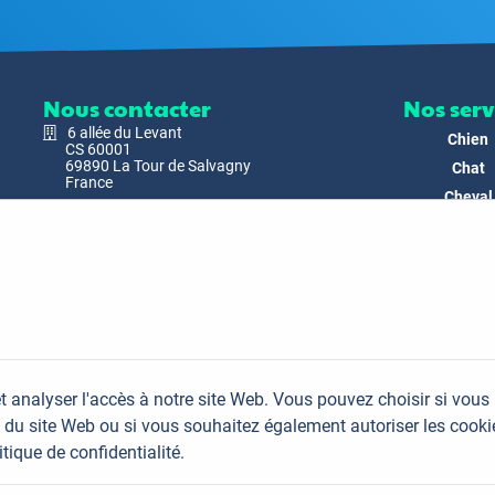
Nous contacter
Nos serv
6 allée du Levant
Chien
CS 60001
69890 La Tour de Salvagny
Chat
France
Cheval
Nous envoyer un email
Faune
Biodivers
Nos Produ
C'est nous
Actualit
Docs & Mé
t analyser l'accès à notre site Web. Vous pouvez choisir si vous
FAQ
du site Web ou si vous souhaitez également autoriser les cooki
Contac
itique de confidentialité.