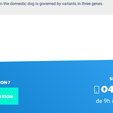
 in the domestic dog is governed by variants in three genes.
S
ON ?
04
STION
de 9h 