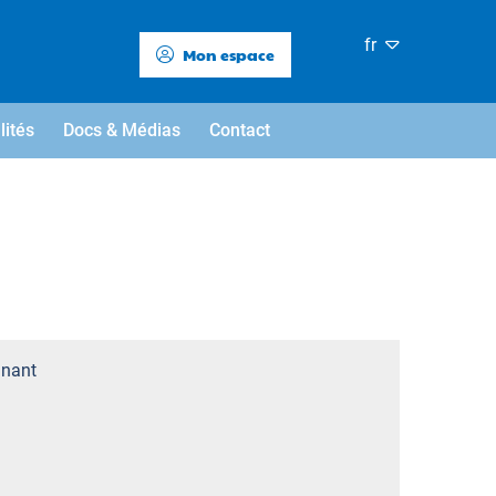
fr
Mon espace
lités
Docs & Médias
Contact
nant