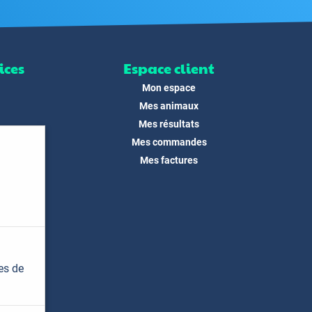
ices
Espace client
Mon espace
Mes animaux
Mes résultats
Mes commandes
ité
Mes factures
its
 !
és
dias
es de
t