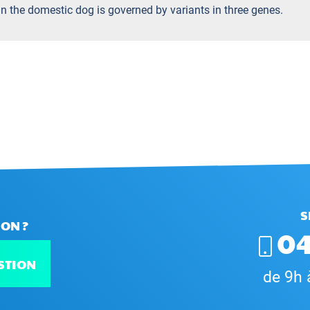
 in the domestic dog is governed by variants in three genes.
S
ON ?
04
STION
de 9h 