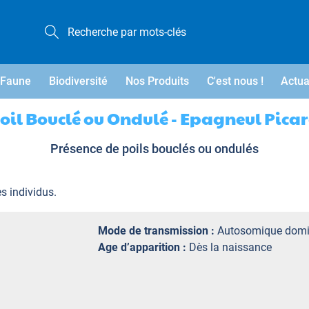
Faune
Biodiversité
Nos Produits
C'est nous !
Actua
oil Bouclé ou Ondulé - Epagneul Pica
Présence de poils bouclés ou ondulés
es individus.
Mode de transmission :
Autosomique domi
Age d’apparition :
Dès la naissance