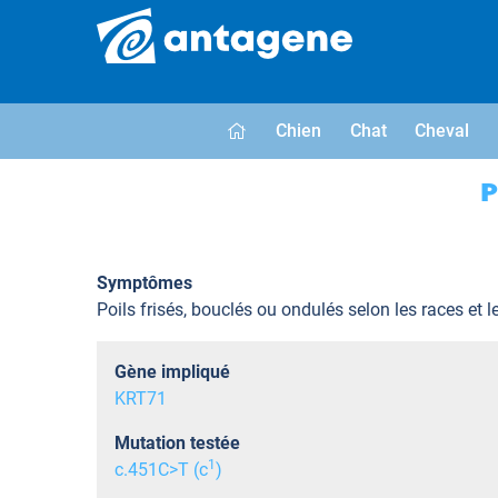
Chien
Chat
Cheval
P
Symptômes
Poils frisés, bouclés ou ondulés selon les races et l
Gène impliqué
KRT71
Mutation testée
1
c.451C>T (c
)