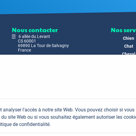
Nous contacter
Nos serv
6 allée du Levant
Chien
CS 60001
69890 La Tour de Salvagny
Chat
France
Cheval
Nous envoyer un email
Faune
Biodivers
Nos Produ
C'est nous
Actualit
Docs & Mé
t analyser l'accès à notre site Web. Vous pouvez choisir si vous
FAQ
du site Web ou si vous souhaitez également autoriser les cooki
Contac
itique de confidentialité.