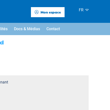
FR
Mon espace
lités
Docs & Médias
Contact
rd
nant