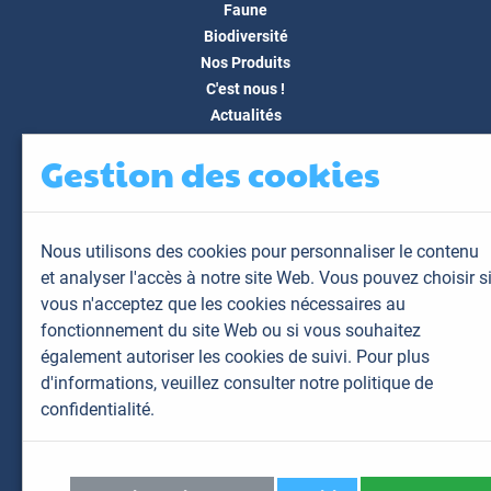
Faune
Biodiversité
Nos Produits
C'est nous !
Actualités
Docs & Médias
Gestion des cookies
FAQ
Contact
Espace client
Nous utilisons des cookies pour personnaliser le contenu
Mon espace
et analyser l'accès à notre site Web. Vous pouvez choisir s
Mes animaux
vous n'acceptez que les cookies nécessaires au
Mes résultats
fonctionnement du site Web ou si vous souhaitez
Mes commandes
également autoriser les cookies de suivi. Pour plus
Mes factures
d'informations,
veuillez consulter notre politique de
confidentialité.
Plan du site
Mentions légales
Données personnelles