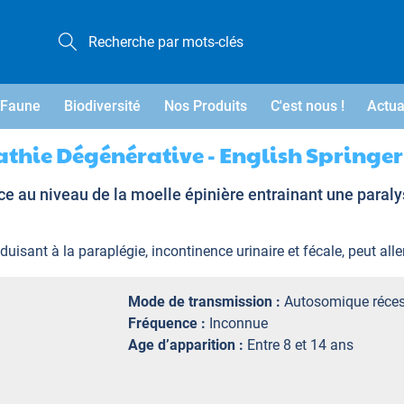
Faune
Biodiversité
Nos Produits
C'est nous !
Actua
thie Dégénérative - English Springer
 au niveau de la moelle épinière entrainant une paraly
sant à la paraplégie, incontinence urinaire et fécale, peut aller 
Mode de transmission :
Autosomique réces
Fréquence :
Inconnue
Age d’apparition :
Entre 8 et 14 ans