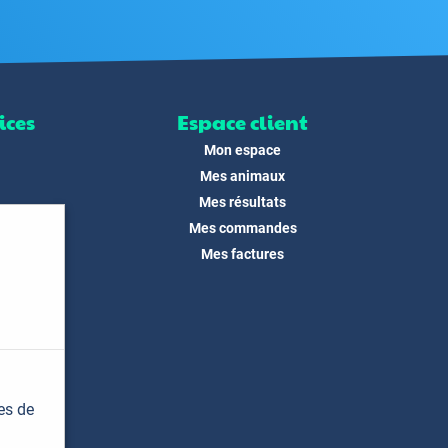
ices
Espace client
Mon espace
Mes animaux
Mes résultats
Mes commandes
ité
Mes factures
its
 !
és
dias
es de
t