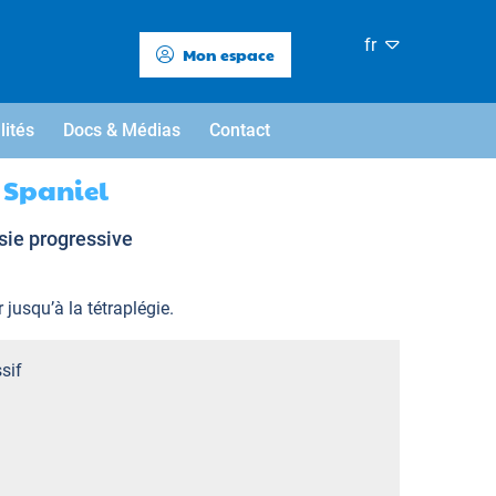
fr
Mon espace
lités
Docs & Médias
Contact
 Spaniel
sie progressive
jusqu’à la tétraplégie.
sif