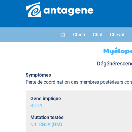
Chien
Chat
Cheval
Myélopa
Dégénérescence
Symptômes
Perte de coordination des membres postérieurs condui
Gène impliqué
SOD1
Mutation testée
c.118G>A (DM)