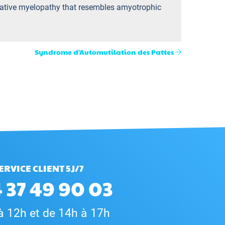
rative myelopathy that resembles amyotrophic
Syndrome d'Automutilation des Pattes
ERVICE CLIENT 5J/7
 37 49 90 03
à 12h et de 14h à 17h