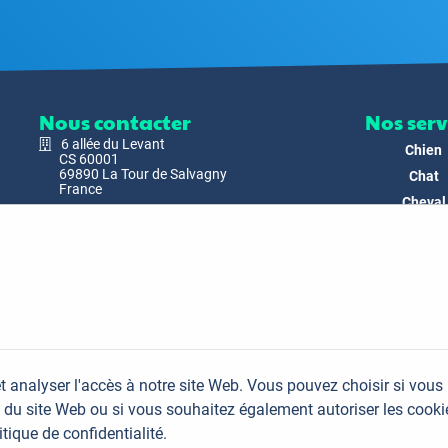
Nous contacter
Nos serv
6 allée du Levant
Chien
CS 60001
69890 La Tour de Salvagny
Chat
France
Cheval
Nous envoyer un email
Faune
Biodivers
Nos Produ
C'est nous
Actualit
Docs & Mé
t analyser l'accès à notre site Web. Vous pouvez choisir si vous
FAQ
du site Web ou si vous souhaitez également autoriser les cooki
Contac
itique de confidentialité.