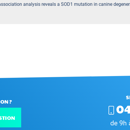
ssociation analysis reveals a SOD1 mutation in canine degene
S
ON ?
04
STION
de 9h 