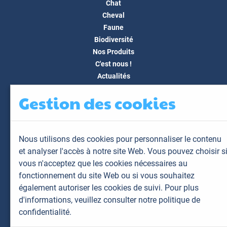
Chat
Cheval
Faune
Biodiversité
Nos Produits
C'est nous !
Actualités
Docs & Médias
Gestion des cookies
FAQ
Contact
Espace client
Nous utilisons des cookies pour personnaliser le contenu
Mon espace
et analyser l'accès à notre site Web. Vous pouvez choisir s
Mes animaux
vous n'acceptez que les cookies nécessaires au
Mes résultats
fonctionnement du site Web ou si vous souhaitez
Mes commandes
également autoriser les cookies de suivi. Pour plus
Mes factures
d'informations,
veuillez consulter notre politique de
confidentialité.
Plan du site
Mentions légales