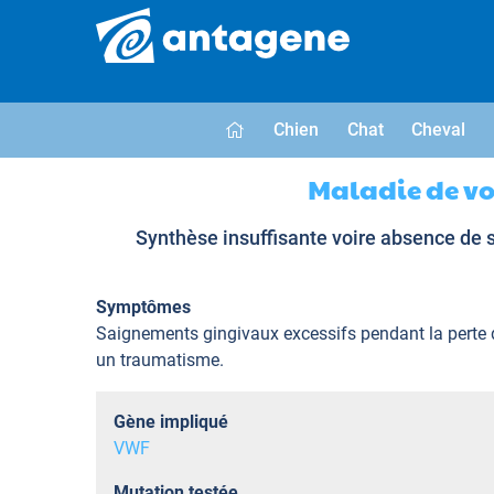
Chien
Chat
Cheval
Maladie de vo
Synthèse insuffisante voire absence de 
Symptômes
Saignements gingivaux excessifs pendant la perte 
un traumatisme.
Gène impliqué
VWF
Mutation testée