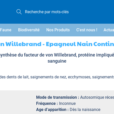
Faune
Biodiversité
Nos Produits
C'est nous !
Actua
n Willebrand - Epagneul Nain Conti
synthèse du facteur de von Willebrand, protéine impliqu
sanguine
des dents de lait, saignements de nez, ecchymoses, saignements
Mode de transmission :
Autosomique réces
Fréquence :
Inconnue
Age d’apparition :
Dès la naissance