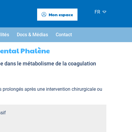
FR
Mon espace
lités
Docs & Médias
Contact
nental Phalène
ée dans le métabolisme de la coagulation
 prolongés après une intervention chirurgicale ou
sif