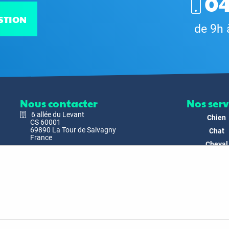
04
STION
de 9h 
Nous contacter
Nos serv
6 allée du Levant
Chien
CS 60001
69890 La Tour de Salvagny
Chat
France
Cheval
Nous envoyer un email
Faune
Biodivers
Nos Produ
C'est nous
Actualit
Docs & Mé