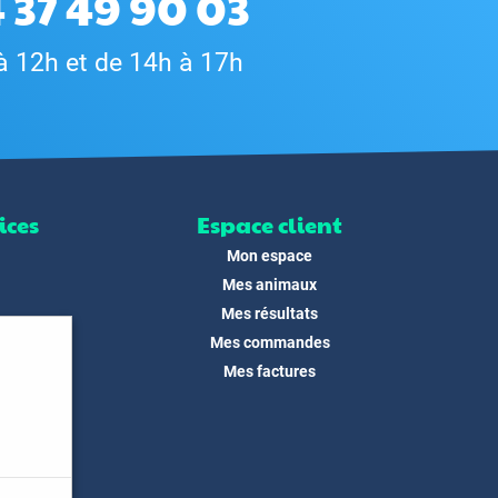
 37 49 90 03
à 12h et de 14h à 17h
ices
Espace client
Mon espace
Mes animaux
Mes résultats
Mes commandes
ité
Mes factures
its
 !
és
dias