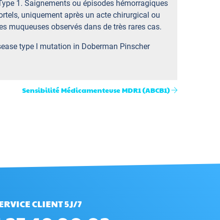
 Type 1. Saignements ou épisodes hémorragiques
rtels, uniquement après un acte chirurgical ou
s muqueuses observés dans de très rares cas.
isease type I mutation in Doberman Pinscher
Sensibilité Médicamenteuse MDR1 (ABCB1)
ERVICE CLIENT 5J/7