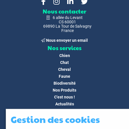
Nous contacter
6 allée du Levant
CS 60001
69890 La Tour de Salvagny
France
Nous envoyer un email
Nos services
Chien
Chat
Cheval
Faune
Biodiversité
Nos Produits
C'est nous !
Actualités
Docs & Médias
Gestion des cookies
FAQ
Contact