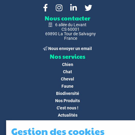
Nous contacter
6 allée du Levant
CS 60001
69890 La Tour de Salvagny
France
Nous envoyer un email
Nos services
Chien
Chat
Cheval
Faune
Biodiversité
Nos Produits
C'est nous !
Actualités
Docs & Médias
Gestion des cookies
FAQ