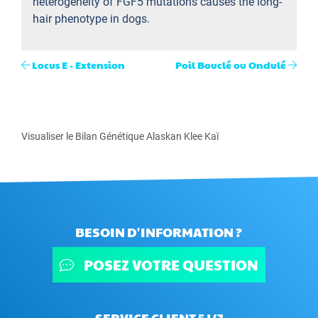
heterogeneity of FGF5 mutations causes the long-
hair phenotype in dogs.
Locus E - Extension
Poil Bouclé ou Ondulé
Visualiser le Bilan Génétique Alaskan Klee Kaï
BESOIN D'INFORMATION ?
POSEZ VOTRE QUESTION
SERVICE CLIENT 5J/7