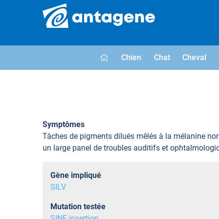
Chien
Chat
Cheval
Symptômes
Tâches de pigments dilués mêlés à la mélanine no
un large panel de troubles auditifs et ophtalmologi
Gène impliqué
SILV
Mutation testée
SINE insertion