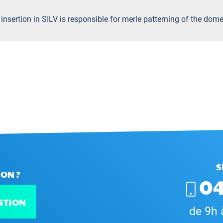
 insertion in SILV is responsible for merle patterning of the dome
S
ON ?
04
STION
de 9h 