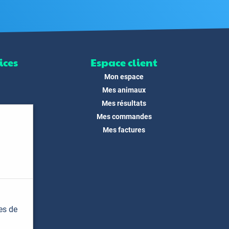
ices
Espace client
Mon espace
Mes animaux
Mes résultats
Mes commandes
ité
Mes factures
its
 !
és
dias
es de
t