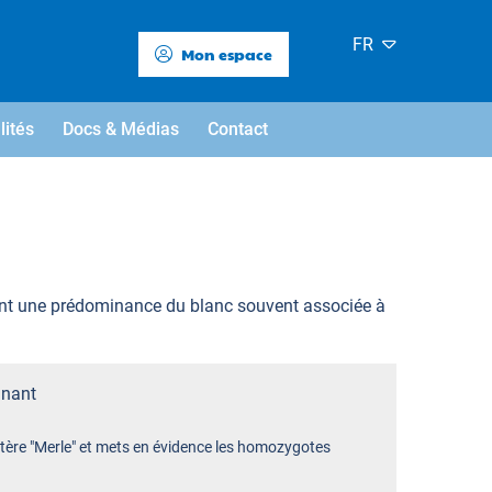
FR
Mon espace
lités
Docs & Médias
Contact
ent une prédominance du blanc souvent associée à
nant
ctère "Merle" et mets en évidence les homozygotes