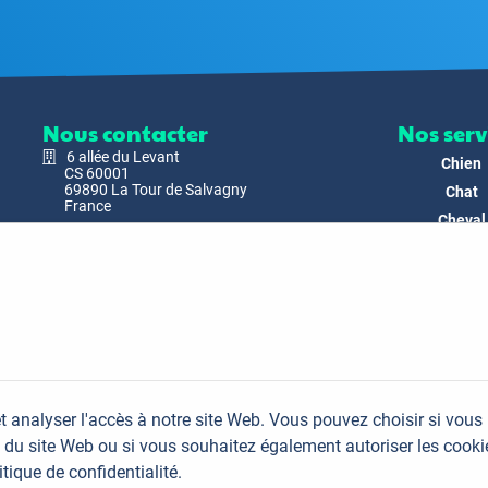
Nous contacter
Nos serv
6 allée du Levant
Chien
CS 60001
69890 La Tour de Salvagny
Chat
France
Cheval
Nous envoyer un email
Faune
Biodivers
Nos Produ
C'est nous
Actualit
Docs & Mé
t analyser l'accès à notre site Web. Vous pouvez choisir si vous
FAQ
du site Web ou si vous souhaitez également autoriser les cooki
Contac
itique de confidentialité.