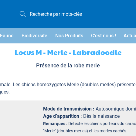
Faune
Biodiversité
Nos Produits
C'est nous !
Actua
Locus M - Merle - Labradoodle
Présence de la robe merle
rmale. Les chiens homozygotes Merle (doubles merles) présent
ques.
Mode de transmission :
Autosomique domi
Age d’apparition :
Dès la naissance
Remarques :
Détecte les chiens porteurs du cara
"Merle" (doubles merles) et les merles cachés.