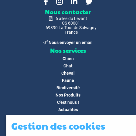
Nous contacter
6 allée du Levant
CS 60001
69890 La Tour de Salvagny
France
Nous envoyer un email
Nos services
Chien
Chat
Cheval
Faune
Biodiversité
Nos Produits
C'est nous !
Actualités
Docs & Médias
Gestion des cookies
FAQ
Contact