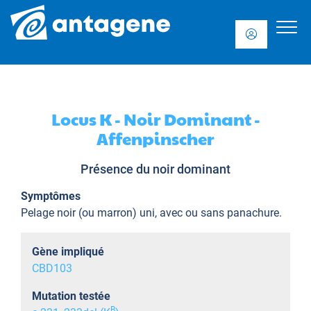
Locus K - Noir Dominant -
Affenpinscher
Présence du noir dominant
Symptômes
Pelage noir (ou marron) uni, avec ou sans panachure.
Gène impliqué
CBD103
Mutation testée
B