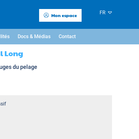
FR
Mon espace
lités
Docs & Médias
Contact
il Long
ouges du pelage
sif