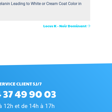
elanin Leading to White or Cream Coat Color in
Locus K - Noir Dominant
ERVICE CLIENT 5J/7
 37 49 90 03
à 12h et de 14h à 17h