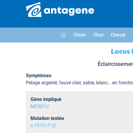
Chien
Chat
Cheval
Locus 
Éclaircissemen
Symptômes
Pelage argenté, fauve clair, sable, blanc… en foncti
Gène impliqué
MFSD12
Mutation testée
c.151C>T (i)