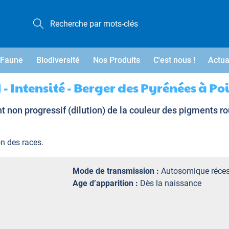
Faune
Biodiversité
Nos Produits
C'est nous !
Actua
I - Intensité - Berger des Pyrénées à Po
t non progressif (dilution) de la couleur des pigments r
on des races.
Mode de transmission :
Autosomique réces
Age d’apparition :
Dès la naissance