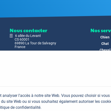
Nous contacter
Nos serv
6 allée du Levant
Chien
CS 60001
69890 La Tour de Salvagny
Chat
France
Cheval
Nous envoyer un email
Faune
Biodivers
Nos Produ
C'est nous
Actualit
Docs & Mé
t analyser l'accès à notre site Web. Vous pouvez choisir si vous
FAQ
du site Web ou si vous souhaitez également autoriser les cooki
Contac
itique de confidentialité.