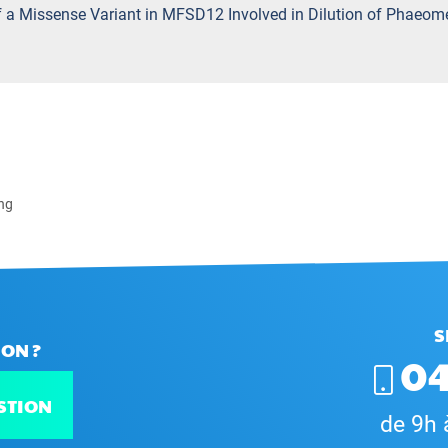
 of a Missense Variant in MFSD12 Involved in Dilution of Phaeom
ong
S
ON ?
04
STION
de 9h 