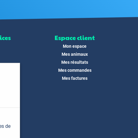
ices
Espace client
Mon espace
Mes animaux
Mes résultats
Mes commandes
ité
Mes factures
its
 !
és
dias
es de
t