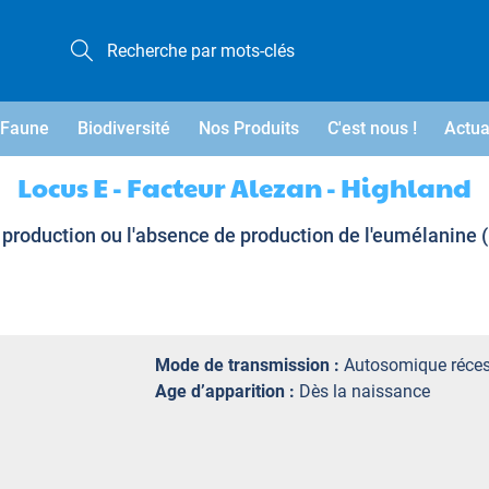
Faune
Biodiversité
Nos Produits
C'est nous !
Actua
Locus E - Facteur Alezan - Highland
production ou l'absence de production de l'eumélanine 
Mode de transmission :
Autosomique réces
Age d’apparition :
Dès la naissance