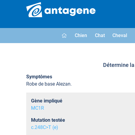
Chien
Chat
Cheval
Détermine la 
Symptômes
Robe de base Alezan.
Gène impliqué
MC1R
Mutation testée
c.248C>T (e)