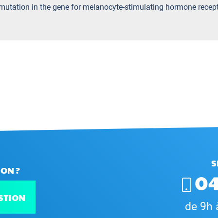
 mutation in the gene for melanocyte-stimulating hormone recept
S
ON ?
04
STION
de 9h 