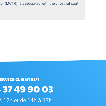
or (MC1R) is associated with the chestnut coat
ERVICE CLIENT 5J/7
 37 49 90 03
à 12h et de 14h à 17h