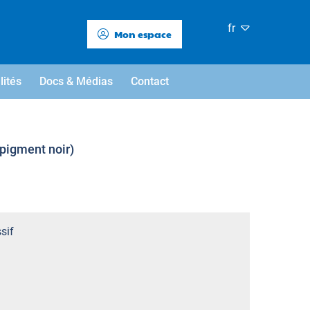
fr
Mon espace
lités
Docs & Médias
Contact
(pigment noir)
sif