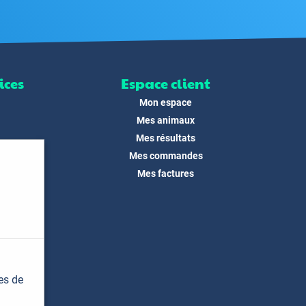
ices
Espace client
Mon espace
Mes animaux
Mes résultats
Mes commandes
ité
Mes factures
its
 !
és
dias
es de
t