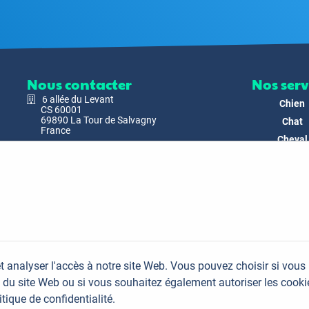
Nous contacter
Nos serv
6 allée du Levant
Chien
CS 60001
69890 La Tour de Salvagny
Chat
France
Cheval
Nous envoyer un email
Faune
Biodivers
Nos Produ
C'est nous
Actualit
Docs & Mé
t analyser l'accès à notre site Web. Vous pouvez choisir si vous
FAQ
du site Web ou si vous souhaitez également autoriser les cooki
Contac
itique de confidentialité.