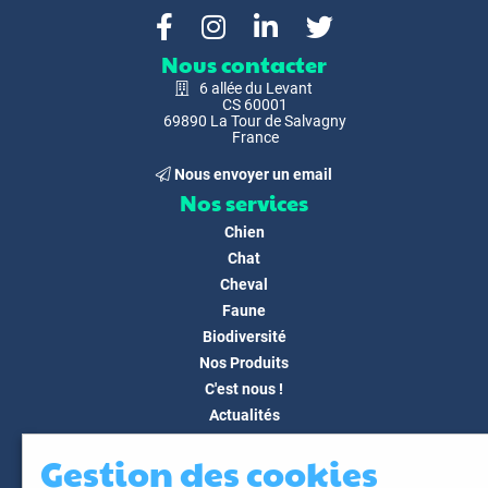
Nous contacter
6 allée du Levant
CS 60001
69890 La Tour de Salvagny
France
Nous envoyer un email
Nos services
Chien
Chat
Cheval
Faune
Biodiversité
Nos Produits
C'est nous !
Actualités
Docs & Médias
Gestion des cookies
FAQ