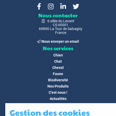
Nous contacter
6 allée du Levant
CS 60001
69890 La Tour de Salvagny
France
Nous envoyer un email
Nos services
Chien
Chat
Cheval
Faune
Biodiversité
Nos Produits
C'est nous !
Actualités
Docs & Médias
Gestion des cookies
FAQ