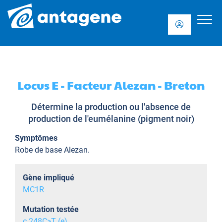
Locus E - Facteur Alezan - Breton
Détermine la production ou l'absence de
production de l'eumélanine (pigment noir)
Symptômes
Robe de base Alezan.
Gène impliqué
MC1R
Mutation testée
c.248C>T (e)