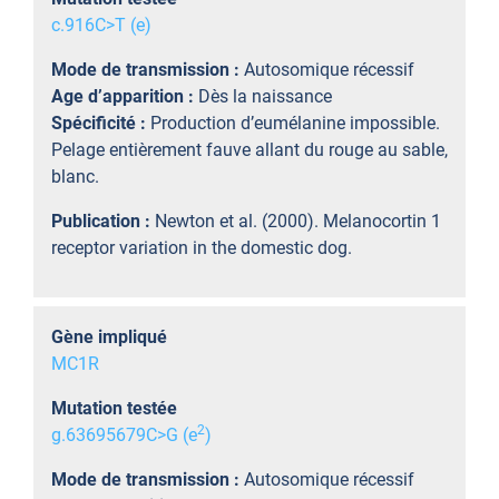
c.916C>T (e)
Mode de transmission :
Autosomique récessif
Age d’apparition :
Dès la naissance
Spécificité :
Production d’eumélanine impossible.
Pelage entièrement fauve allant du rouge au sable,
blanc.
Publication :
Newton et al. (2000). Melanocortin 1
receptor variation in the domestic dog.
Gène impliqué
MC1R
Mutation testée
2
g.63695679C>G (e
)
Mode de transmission :
Autosomique récessif