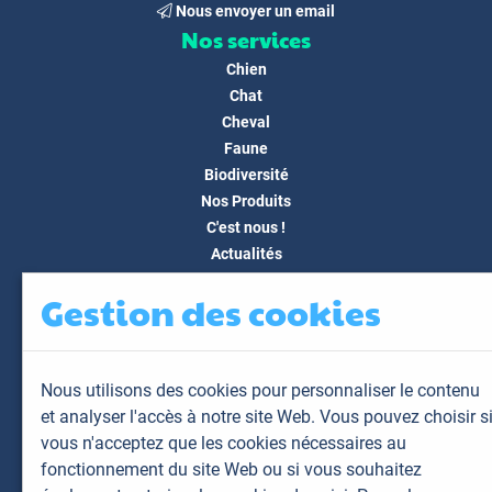
Nous envoyer un email
Nos services
Chien
Chat
Cheval
Faune
Biodiversité
Nos Produits
C'est nous !
Actualités
Docs & Médias
Gestion des cookies
FAQ
Contact
Espace client
Nous utilisons des cookies pour personnaliser le contenu
Mon espace
et analyser l'accès à notre site Web. Vous pouvez choisir s
Mes animaux
vous n'acceptez que les cookies nécessaires au
Mes résultats
fonctionnement du site Web ou si vous souhaitez
Mes commandes