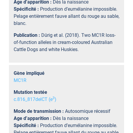
Age d’apparition :
Dès la naissance
Spécificité :
Production d’eumélanine impossible.
Pelage entièrement fauve allant du rouge au sable,
blanc.
Publication :
Dürig et al. (2018). Two MC1R loss-
of-function alleles in cream-coloured Australian
Cattle Dogs and white Huskies.
Gène impliqué
MC1R
Mutation testée
3
c.816_817delCT (e
)
Mode de transmission :
Autosomique récessif
Age d’apparition :
Dès la naissance
Spécificité :
Production d’eumélanine impossible.
Pelage entièrement fauve allant du rouge au sable,