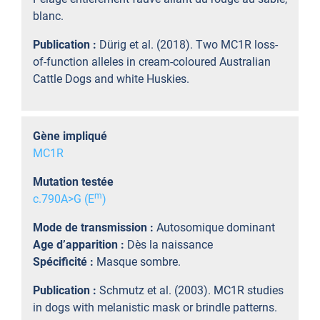
blanc.
Publication :
Dürig et al. (2018). Two MC1R loss-
of-function alleles in cream-coloured Australian
Cattle Dogs and white Huskies.
Gène impliqué
MC1R
Mutation testée
m
c.790A>G (E
)
Mode de transmission :
Autosomique dominant
Age d’apparition :
Dès la naissance
Spécificité :
Masque sombre.
Publication :
Schmutz et al. (2003). MC1R studies
in dogs with melanistic mask or brindle patterns.