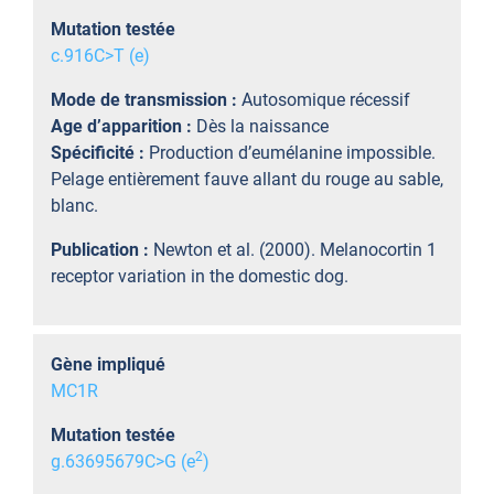
Mutation testée
c.916C>T (e)
Mode de transmission :
Autosomique récessif
Age d’apparition :
Dès la naissance
Spécificité :
Production d’eumélanine impossible.
Pelage entièrement fauve allant du rouge au sable,
blanc.
Publication :
Newton et al. (2000). Melanocortin 1
receptor variation in the domestic dog.
Gène impliqué
MC1R
Mutation testée
2
g.63695679C>G (e
)