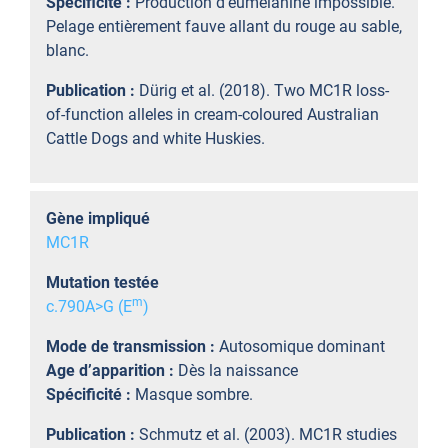
Spécificité :
Production d’eumélanine impossible.
Pelage entièrement fauve allant du rouge au sable,
blanc.
Publication :
Dürig et al. (2018). Two MC1R loss-
of-function alleles in cream-coloured Australian
Cattle Dogs and white Huskies.
Gène impliqué
MC1R
Mutation testée
m
c.790A>G (E
)
Mode de transmission :
Autosomique dominant
Age d’apparition :
Dès la naissance
Spécificité :
Masque sombre.
Publication :
Schmutz et al. (2003). MC1R studies