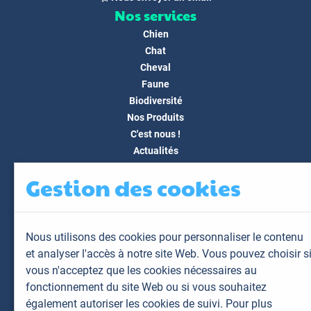
Nos services
Chien
Chat
Cheval
Faune
Biodiversité
Nos Produits
C'est nous !
Actualités
Docs & Médias
Gestion des cookies
FAQ
Contact
Espace client
Nous utilisons des cookies pour personnaliser le contenu
Mon espace
et analyser l'accès à notre site Web. Vous pouvez choisir s
Mes animaux
vous n'acceptez que les cookies nécessaires au
Mes résultats
fonctionnement du site Web ou si vous souhaitez
Mes commandes
également autoriser les cookies de suivi. Pour plus
Mes factures