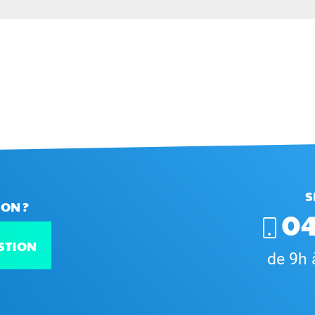
S
ON ?
04
STION
de 9h 