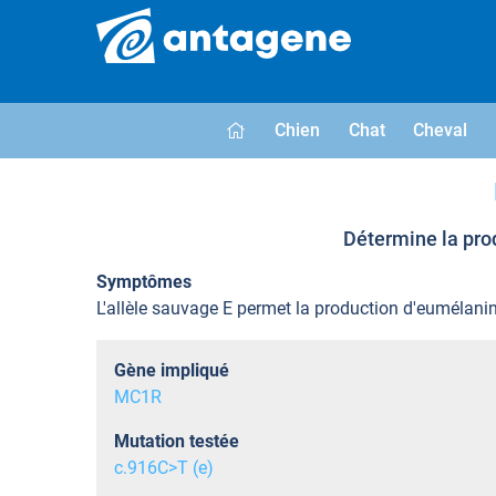
Chien
Chat
Cheval
Détermine la prod
Symptômes
L'allèle sauvage E permet la production d'eumélanin
Gène impliqué
MC1R
Mutation testée
c.916C>T (e)