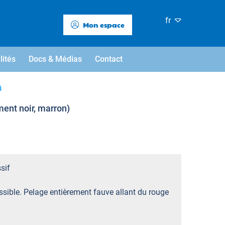
fr
Mon espace
lités
Docs & Médias
Contact
n
ment noir, marron)
sif
sible. Pelage entièrement fauve allant du rouge