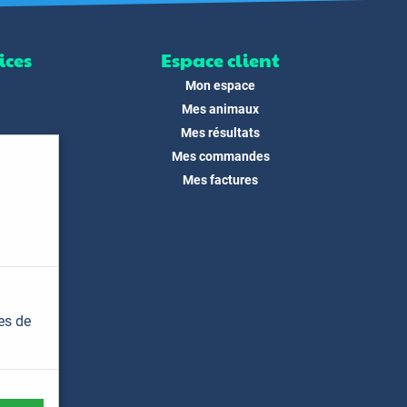
ices
Espace client
Mon espace
Mes animaux
Mes résultats
Mes commandes
ité
Mes factures
its
 !
és
dias
es de
t