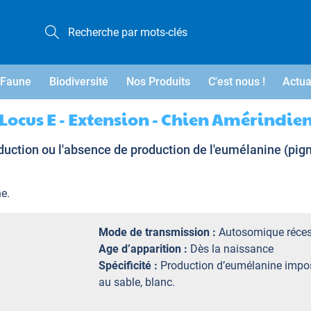
Faune
Biodiversité
Nos Produits
C'est nous !
Actua
Locus E - Extension - Chien Amérindie
uction ou l'absence de production de l'eumélanine (pig
e.
Mode de transmission :
Autosomique réces
Age d’apparition :
Dès la naissance
Spécificité :
Production d’eumélanine impos
au sable, blanc.