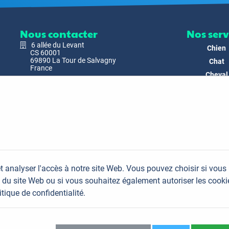
Nous contacter
Nos serv
6 allée du Levant
Chien
CS 60001
69890 La Tour de Salvagny
Chat
France
Cheval
Nous envoyer un email
Faune
Biodivers
Nos Produ
C'est nous
Actualit
Docs & Mé
t analyser l'accès à notre site Web. Vous pouvez choisir si vous
FAQ
du site Web ou si vous souhaitez également autoriser les cooki
Contac
itique de confidentialité.
Plan du site
Mentions légales
Données personnelles