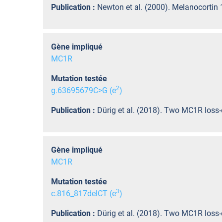
Publication :
Newton et al. (2000). Melanocortin 1
Gène impliqué
MC1R
Mutation testée
2
g.63695679C>G (e
)
Publication :
Dürig et al. (2018). Two MC1R loss-
Gène impliqué
MC1R
Mutation testée
3
c.816_817delCT (e
)
Publication :
Dürig et al. (2018). Two MC1R loss-