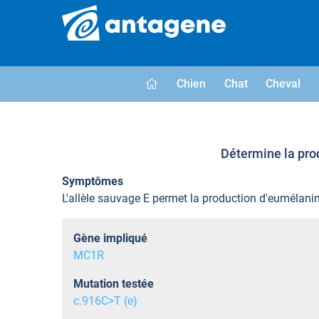
Chien
Chat
Cheval
Détermine la prod
Symptômes
L'allèle sauvage E permet la production d'eumélanin
Gène impliqué
MC1R
Mutation testée
c.916C>T (e)