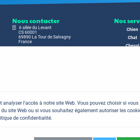
Nous contacter
Nos serv
6 allée du Levant
Chien
CS 60001
69890 La Tour de Salvagny
Chat
France
Cheval
Nous envoyer un email
Faune
Biodivers
Nos Produ
C'est nous
Actualit
Docs & Mé
t analyser l'accès à notre site Web. Vous pouvez choisir si vous
FAQ
du site Web ou si vous souhaitez également autoriser les cooki
Contac
itique de confidentialité.
Plan du site
Mentions légales
Données personnelles