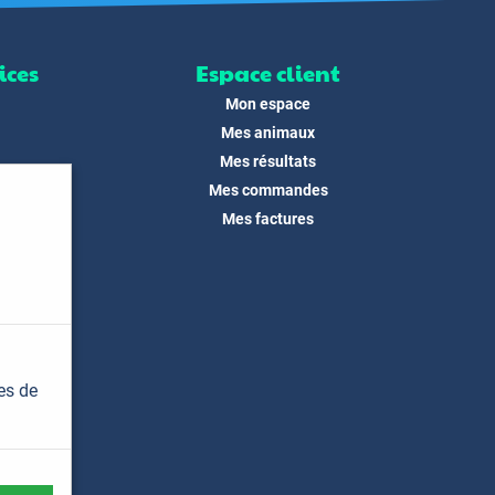
ices
Espace client
Mon espace
Mes animaux
Mes résultats
Mes commandes
ité
Mes factures
its
 !
és
dias
es de
t