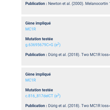
Publication :
Newton et al. (2000). Melanocortin 1
Gène impliqué
MC1R
Mutation testée
2
g.63695679C>G (e
)
Publication :
Dürig et al. (2018). Two MC1R loss-
Gène impliqué
MC1R
Mutation testée
3
c.816_817delCT (e
)
Publication :
Dürig et al. (2018). Two MC1R loss-