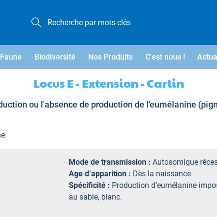
Faune
Biodiversité
Nos Produits
C'est nous !
Actua
Locus E - Extension - Carlin
uction ou l'absence de production de l'eumélanine (pig
e.
Mode de transmission :
Autosomique réces
Age d’apparition :
Dès la naissance
Spécificité :
Production d’eumélanine impos
au sable, blanc.