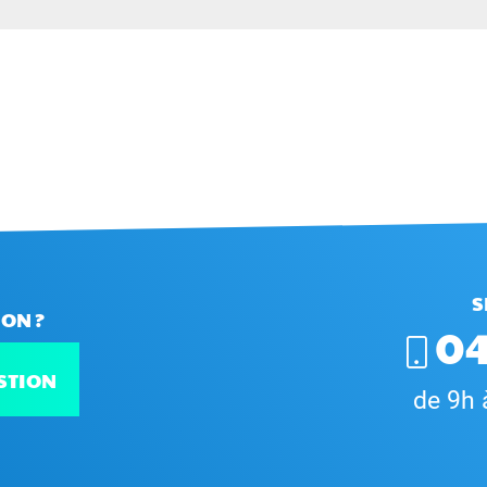
S
ON ?
04
STION
de 9h 