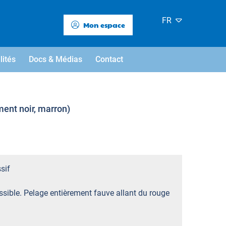
FR
Mon espace
lités
Docs & Médias
Contact
ment noir, marron)
sif
sible. Pelage entièrement fauve allant du rouge