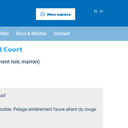
fr
Mon espace
lités
Docs & Médias
Contact
l Court
ment noir, marron)
sif
sible. Pelage entièrement fauve allant du rouge