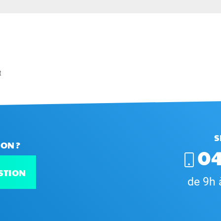
t
S
ON ?
04
STION
de 9h 