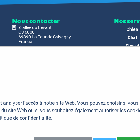
Nous contacter
Nos serv
6 allée du Levant
Chien
CS 60001
69890 La Tour de Salvagny
Chat
France
Cheval
Nous envoyer un email
Faune
Biodivers
Nos Produ
C'est nous
Actualit
Docs & Mé
t analyser l'accès à notre site Web. Vous pouvez choisir si vous
FAQ
du site Web ou si vous souhaitez également autoriser les cooki
Contac
itique de confidentialité.
Plan du site
Mentions légales
Données personnelles