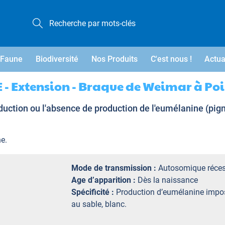
Faune
Biodiversité
Nos Produits
C'est nous !
Actua
E - Extension - Braque de Weimar à Poi
uction ou l'absence de production de l'eumélanine (pig
e.
Mode de transmission :
Autosomique réces
Age d’apparition :
Dès la naissance
Spécificité :
Production d’eumélanine impos
au sable, blanc.