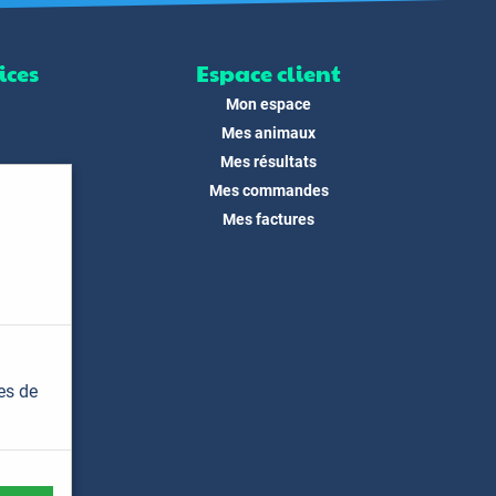
ices
Espace client
Mon espace
Mes animaux
Mes résultats
Mes commandes
ité
Mes factures
its
 !
és
dias
es de
t