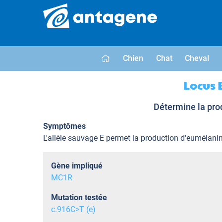
Chien
Chat
Cheval
Locus 
Détermine la prod
Symptômes
L'allèle sauvage E permet la production d'eumélanin
Gène impliqué
MC1R
Mutation testée
c.916C>T (e)