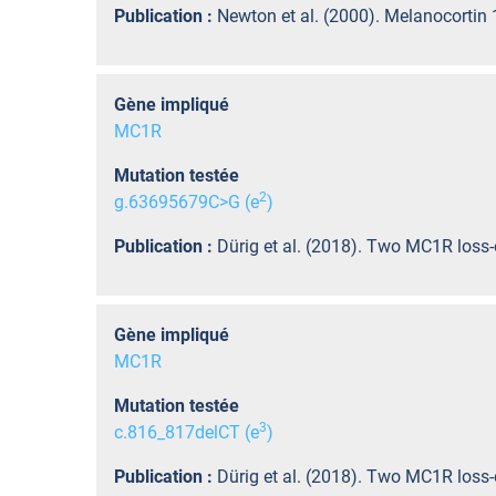
Publication :
Newton et al. (2000). Melanocortin 1
Gène impliqué
MC1R
Mutation testée
2
g.63695679C>G (e
)
Publication :
Dürig et al. (2018). Two MC1R loss-
Gène impliqué
MC1R
Mutation testée
3
c.816_817delCT (e
)
Publication :
Dürig et al. (2018). Two MC1R loss-