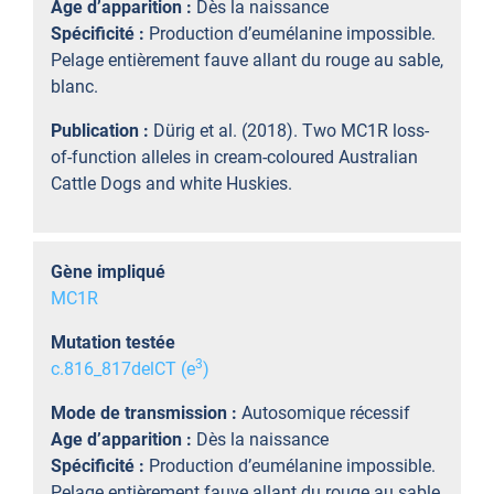
Age d’apparition :
Dès la naissance
Spécificité :
Production d’eumélanine impossible.
Pelage entièrement fauve allant du rouge au sable,
blanc.
Publication :
Dürig et al. (2018). Two MC1R loss-
of-function alleles in cream-coloured Australian
Cattle Dogs and white Huskies.
Gène impliqué
MC1R
Mutation testée
3
c.816_817delCT (e
)
Mode de transmission :
Autosomique récessif
Age d’apparition :
Dès la naissance
Spécificité :
Production d’eumélanine impossible.
Pelage entièrement fauve allant du rouge au sable,