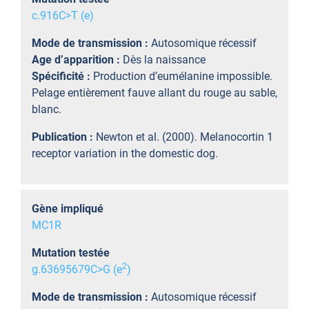
c.916C>T (e)
Mode de transmission :
Autosomique récessif
Age d’apparition :
Dès la naissance
Spécificité :
Production d’eumélanine impossible.
Pelage entièrement fauve allant du rouge au sable,
blanc.
Publication :
Newton et al. (2000). Melanocortin 1
receptor variation in the domestic dog.
Gène impliqué
MC1R
Mutation testée
2
g.63695679C>G (e
)
Mode de transmission :
Autosomique récessif