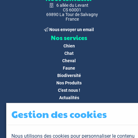
6 allée du Levant
CS 60001
69890 La Tour de Salvagny
France
Nous envoyer un email
Nos services
Chien
Chat
Cheval
Faune
Biodiversité
Nos Produits
C'est nous !
Actualités
Docs & Médias
Gestion des cookies
FAQ
Contact
Espace client
Nous utilisons des cookies pour personnaliser le contenu
Mon espace