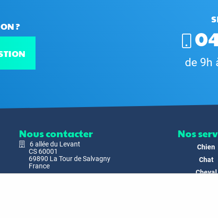
S
ON ?
04
STION
de 9h 
Nous contacter
Nos serv
6 allée du Levant
Chien
CS 60001
69890 La Tour de Salvagny
Chat
France
Cheval
Nous envoyer un email
Faune
Biodivers
Nos Produ