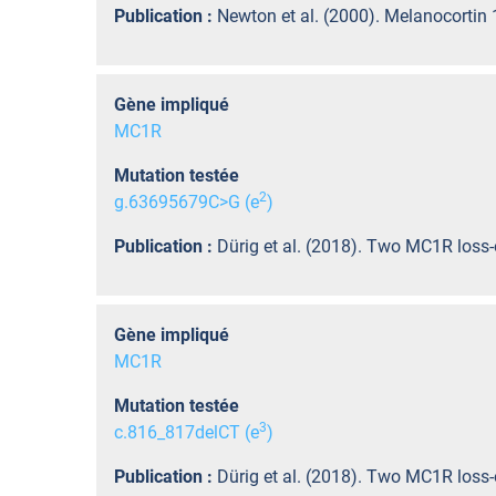
Publication :
Newton et al. (2000). Melanocortin 1
Gène impliqué
MC1R
Mutation testée
2
g.63695679C>G (e
)
Publication :
Dürig et al. (2018). Two MC1R loss-
Gène impliqué
MC1R
Mutation testée
3
c.816_817delCT (e
)
Publication :
Dürig et al. (2018). Two MC1R loss-