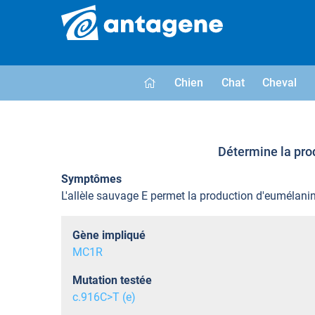
Chien
Chat
Cheval
Détermine la prod
Symptômes
L'allèle sauvage E permet la production d'eumélanin
Gène impliqué
MC1R
Mutation testée
c.916C>T (e)