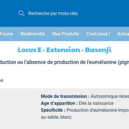
Faune
Biodiversité
Nos Produits
C'est nous !
Actua
Locus E - Extension - Basenji
uction ou l'absence de production de l'eumélanine (pig
e.
Mode de transmission :
Autosomique réces
Age d’apparition :
Dès la naissance
Spécificité :
Production d’eumélanine impos
au sable, blanc.