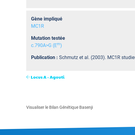
Gène impliqué
MC1R
Mutation testée
m
c.790A>G (E
)
Publication :
Schmutz et al. (2003). MC1R studies
Locus A - Agouti
Visualiser le Bilan Génétique Basenji