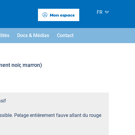
FR
Mon espace
lités
Docs & Médias
Contact
ment noir, marron)
sif
sible. Pelage entièrement fauve allant du rouge