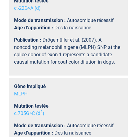
Mutation testée
c.-22G>A (d)
Mode de transmission :
Autosomique récessif
Age d’apparition :
Dès la naissance
Publication :
Drögemüller et al. (2007). A
noncoding melanophilin gene (MLPH) SNP at the
splice donor of exon 1 represents a candidate
causal mutation for coat color dilution in dogs.
Gène impliqué
MLPH
Mutation testée
2
c.705G>C (d
)
Mode de transmission :
Autosomique récessif
Age d’apparition :
Dès la naissance