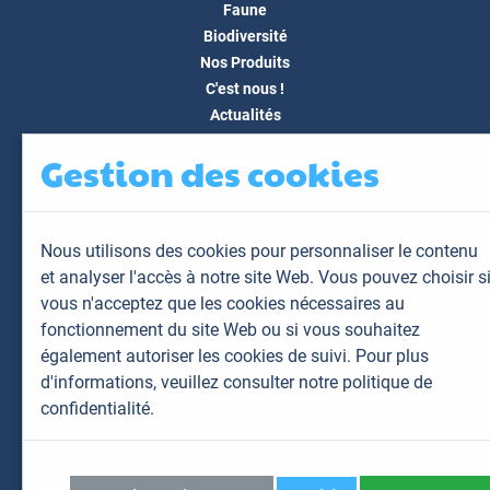
Faune
Biodiversité
Nos Produits
C'est nous !
Actualités
Docs & Médias
Gestion des cookies
FAQ
Contact
Espace client
Nous utilisons des cookies pour personnaliser le contenu
Mon espace
et analyser l'accès à notre site Web. Vous pouvez choisir s
Mes animaux
vous n'acceptez que les cookies nécessaires au
Mes résultats
fonctionnement du site Web ou si vous souhaitez
Mes commandes
également autoriser les cookies de suivi. Pour plus
Mes factures
d'informations,
veuillez consulter notre politique de
confidentialité.
Plan du site
Mentions légales
Données personnelles